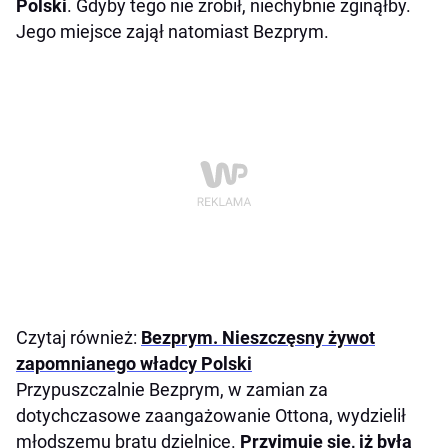
Polski
. Gdyby tego nie zrobił, niechybnie zginąłby.
Jego miejsce zajął natomiast Bezprym.
Czytaj również:
Bezprym. Nieszczęsny żywot
zapomnianego władcy Polski
Przypuszczalnie Bezprym, w zamian za
dotychczasowe zaangażowanie Ottona, wydzielił
młodszemu bratu dzielnicę.
Przyjmuje się, iż była