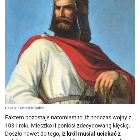
Cesarz Konrad II Salicki
Faktem pozostaje natomiast to, iż podczas wojny z
1031 roku Mieszko II poniósł zdecydowaną klęskę.
Doszło nawet do tego, iż
król musiał uciekać z