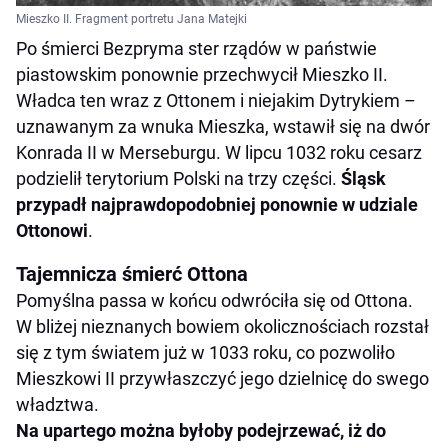
Mieszko II. Fragment portretu Jana Matejki
Po śmierci Bezpryma ster rządów w państwie
piastowskim ponownie przechwycił Mieszko II.
Władca ten wraz z Ottonem i niejakim Dytrykiem –
uznawanym za wnuka Mieszka, wstawił się na dwór
Konrada II w Merseburgu. W lipcu 1032 roku cesarz
podzielił terytorium Polski na trzy części.
Śląsk
przypadł najprawdopodobniej ponownie w udziale
Ottonowi
.
Tajemnicza śmierć Ottona
Pomyślna passa w końcu odwróciła się od Ottona.
W bliżej nieznanych bowiem okolicznościach rozstał
się z tym światem już w 1033 roku, co pozwoliło
Mieszkowi II przywłaszczyć jego dzielnicę do swego
władztwa.
Na upartego można byłoby podejrzewać, iż do