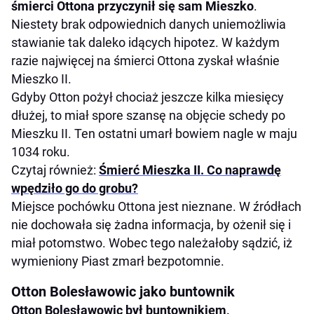
śmierci Ottona przyczynił się sam Mieszko
.
Niestety brak odpowiednich danych uniemożliwia
stawianie tak daleko idących hipotez. W każdym
razie najwięcej na śmierci Ottona zyskał właśnie
Mieszko II.
Gdyby Otton pożył chociaż jeszcze kilka miesięcy
dłużej, to miał spore szansę na objęcie schedy po
Mieszku II. Ten ostatni umarł bowiem nagle w maju
1034 roku.
Czytaj również:
Śmierć Mieszka II. Co naprawdę
wpędziło go do grobu?
Miejsce pochówku Ottona jest nieznane. W źródłach
nie dochowała się żadna informacja, by ożenił się i
miał potomstwo. Wobec tego należałoby sądzić, iż
wymieniony Piast zmarł bezpotomnie.
Otton Bolesławowic jako buntownik
Otton Bolesławowic był buntownikiem,