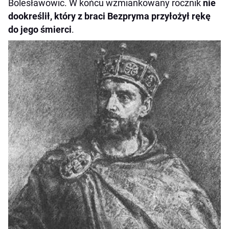
Bolesławowic. W końcu wzmiankowany rocznik
nie
dookreślił, który z braci Bezpryma przyłożył rękę
do jego śmierci
.