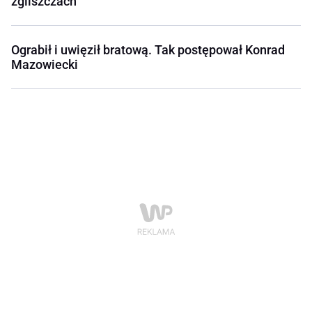
zgliszczach
Ograbił i uwięził bratową. Tak postępował Konrad
Mazowiecki