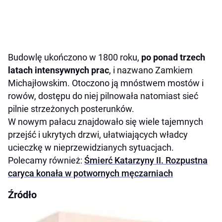
Budowlę ukończono w 1800 roku,
po ponad trzech
latach intensywnych prac
, i nazwano Zamkiem
Michajłowskim. Otoczono ją mnóstwem mostów i
rowów, dostępu do niej pilnowała natomiast sieć
pilnie strzeżonych posterunków.
W nowym pałacu znajdowało się wiele tajemnych
przejść i ukrytych drzwi, ułatwiających władcy
ucieczkę w nieprzewidzianych sytuacjach.
Polecamy również:
Śmierć Katarzyny II. Rozpustna
caryca konała w potwornych męczarniach
Źródło