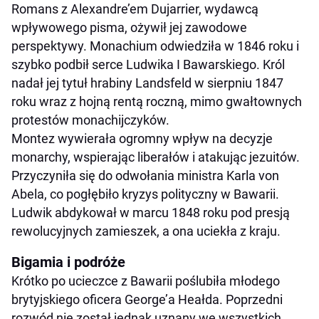
Romans z Alexandre’em Dujarrier, wydawcą
wpływowego pisma, ożywił jej zawodowe
perspektywy. Monachium odwiedziła w 1846 roku i
szybko podbił serce Ludwika I Bawarskiego. Król
nadał jej tytuł hrabiny Landsfeld w sierpniu 1847
roku wraz z hojną rentą roczną, mimo gwałtownych
protestów monachijczyków.
Montez wywierała ogromny wpływ na decyzje
monarchy, wspierając liberałów i atakując jezuitów.
Przyczyniła się do odwołania ministra Karla von
Abela, co pogłębiło kryzys polityczny w Bawarii.
Ludwik abdykował w marcu 1848 roku pod presją
rewolucyjnych zamieszek, a ona uciekła z kraju.
Bigamia i podróże
Krótko po ucieczce z Bawarii poślubiła młodego
brytyjskiego oficera George’a Heałda. Poprzedni
rozwód nie został jednak uznany we wszystkich