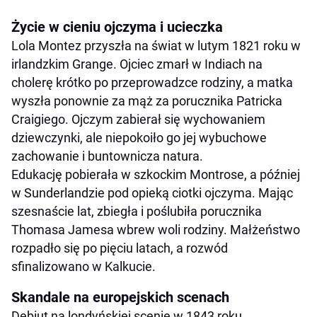
Życie w cieniu ojczyma i ucieczka
Lola Montez przyszła na świat w lutym 1821 roku w
irlandzkim Grange. Ojciec zmarł w Indiach na
cholerę krótko po przeprowadzce rodziny, a matka
wyszła ponownie za mąż za porucznika Patricka
Craigiego. Ojczym zabierał się wychowaniem
dziewczynki, ale niepokoiło go jej wybuchowe
zachowanie i buntownicza natura.
Edukację pobierała w szkockim Montrose, a później
w Sunderlandzie pod opieką ciotki ojczyma. Mając
szesnaście lat, zbiegła i poślubiła porucznika
Thomasa Jamesa wbrew woli rodziny. Małżeństwo
rozpadło się po pięciu latach, a rozwód
sfinalizowano w Kalkucie.
Skandale na europejskich scenach
Debiut na londyńskiej scenie w 1843 roku