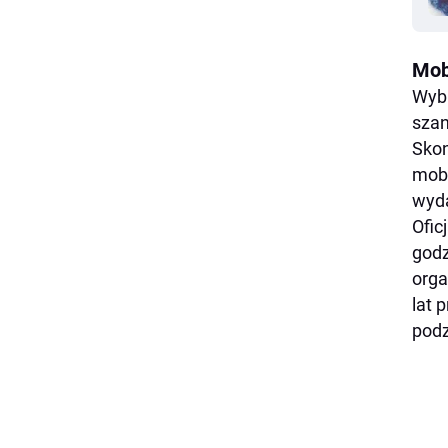
Mob
Wybu
szan
Skon
mobi
wyda
Ofic
godz
orga
lat 
podz