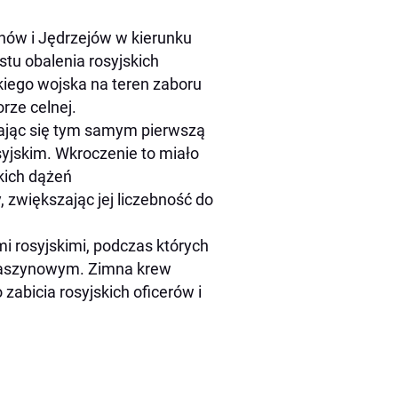
chów i Jędrzejów w kierunku
tu obalenia rosyjskich
kiego wojska na teren zaboru
rze celnej.
stając się tym samym pierwszą
syjskim. Wkroczenie to miało
kich dążeń
, zwiększając jej liczebność do
i rosyjskimi, podczas których
maszynowym. Zimna krew
abicia rosyjskich oficerów i