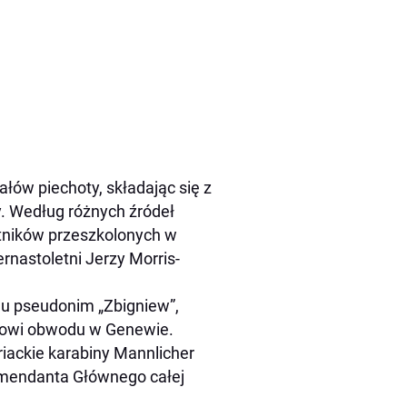
ów piechoty, składając się z
y. Według różnych źródeł
otników przeszkolonych w
rnastoletni Jerzy Morris-
 pseudonim „Zbigniew”,
towi obwodu w Genewie.
iackie karabiny Mannlicher
omendanta Głównego całej