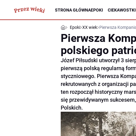
STRONA GŁÓWNA
EPOKI
CIEKAWOSTKI
Epoki
XX wiek
Pierwsza Kompania
Pierwsza Komp
polskiego patr
Józef Piłsudski utworzył 3 sie
pierwszą polską regularną fo
styczniowego. Pierwsza Kompan
rekrutowanych z organizacji pa
ten rozpoczął historyczny mars
się przewidywanym sukcesem, 
Polskich.