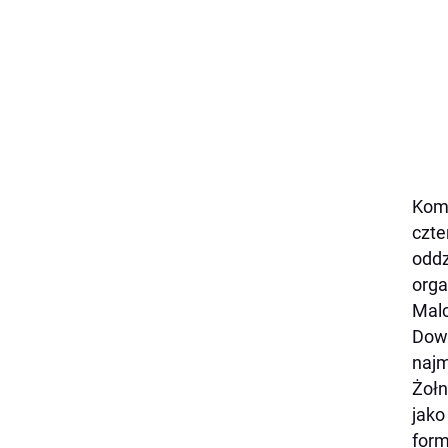
Komp
czte
oddz
orga
Malc
Dowó
najm
Żołn
jako
form