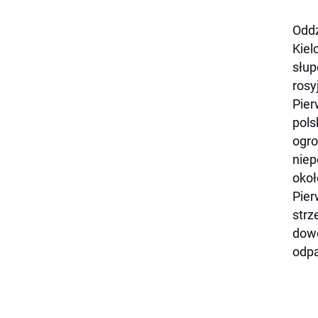
Oddz
Kiel
słup
rosy
Pier
pols
ogro
niep
okoł
Pier
strz
dowó
odpa