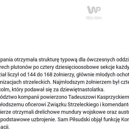
ania otrzymała strukturę typową dla ówczesnych oddział
rech plutonów po cztery dziesięcioosobowe sekcje każd
iał liczył od 144 do 168 żołnierzy, głównie młodych och
nizacjach strzeleckich. Najmłodszym żołnierzem był czte
olm, który podawał się za dziewiętnastolatka.
dztwo kompanii powierzono Tadeuszowi Kasprzyckiemu
łodszemu oficerowi Związku Strzeleckiego i komendan
ierze otrzymali drelichowe mundury wojskowe oraz austr
 podstawowe uzbrojenie. Sam Piłsudski objął funkcję K
acji.