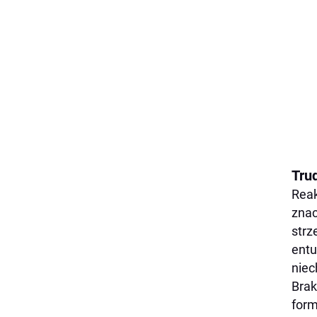
Tru
Reak
znac
strz
entu
niec
Brak
form