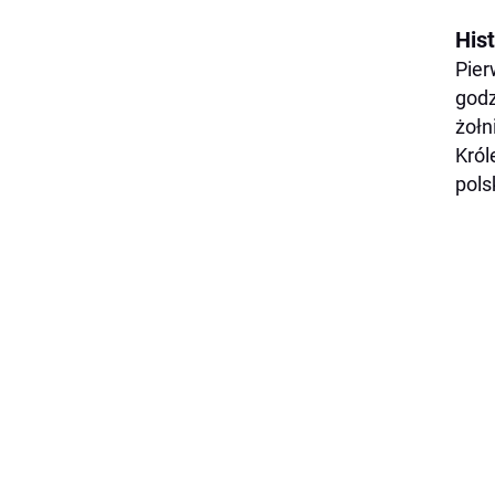
His
Pier
godz
żołn
Król
pols