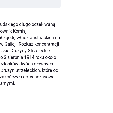
łsudskiego długo oczekiwaną
rownik Komisji
 zgodę władz austriackich na
w Galicji. Rozkaz koncentracji
lskie Drużyny Strzeleckie.
o 3 sierpnia 1914 roku około
ł członków dwóch głównych
 Drużyn Strzeleckich, które od
ta zakończyła dotychczasowe
tarnymi.