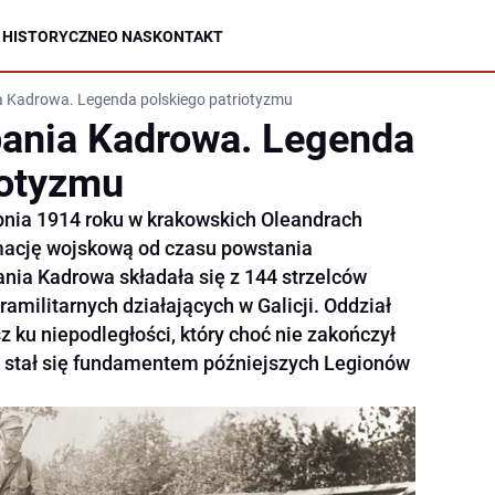
 HISTORYCZNE
O NAS
KONTAKT
 Kadrowa. Legenda polskiego patriotyzmu
ania Kadrowa. Legenda
iotyzmu
rpnia 1914 roku w krakowskich Oleandrach
rmację wojskową od czasu powstania
ia Kadrowa składała się z 144 strzelców
ramilitarnych działających w Galicji. Oddział
z ku niepodległości, który choć nie zakończył
stał się fundamentem późniejszych Legionów