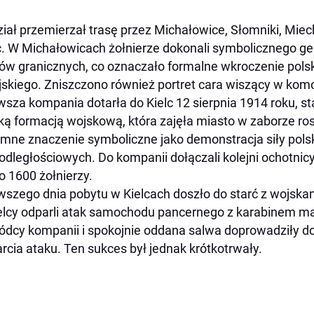
iał przemierzał trasę przez Michałowice, Słomniki, Mie
c. W Michałowicach żołnierze dokonali symbolicznego ges
ów granicznych, co oznaczało formalne wkroczenie pols
jskiego. Zniszczono również portret cara wiszący w komo
wsza kompania dotarła do Kielc 12 sierpnia 1914 roku, 
ką formacją wojskową, która zajęła miasto w zaborze ro
mne znaczenie symboliczne jako demonstracja siły pols
odległościowych. Do kompanii dołączali kolejni ochotnicy
o 1600 żołnierzy.
wszego dnia pobytu w Kielcach doszło do starć z wojskam
elcy odparli atak samochodu pancernego z karabinem 
dcy kompanii i spokojnie oddana salwa doprowadziły do z
rcia ataku. Ten sukces był jednak krótkotrwały.