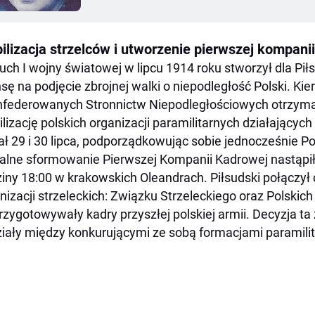
ilizacja strzelców i utworzenie pierwszej kompanii
ch I wojny światowej w lipcu 1914 roku stworzył dla Pi
sę na podjęcie zbrojnej walki o niepodległość Polski. Kie
federowanych Stronnictw Niepodległościowych otrzymał
lizację polskich organizacji paramilitarnych działających 
ł 29 i 30 lipca, podporządkowując sobie jednocześnie Po
jalne sformowanie Pierwszej Kompanii Kadrowej nastąpił
iny 18:00 w krakowskich Oleandrach. Piłsudski połączy
nizacji strzeleckich: Związku Strzeleckiego oraz Polskich
przygotowywały kadry przyszłej polskiej armii. Decyzja 
iały między konkurującymi ze sobą formacjami paramili