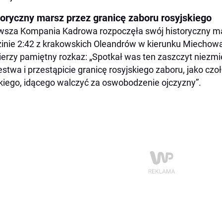
toryczny marsz przez granicę zaboru rosyjskiego
wsza Kompania Kadrowa rozpoczęła swój historyczny mar
inie 2:42 z krakowskich Oleandrów w kierunku Miechowa.
ierzy pamiętny rozkaz: „Spotkał was ten zaszczyt niezmie
estwa i przestąpicie granicę rosyjskiego zaboru, jako c
kiego, idącego walczyć za oswobodzenie ojczyzny”.