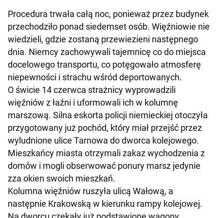
Procedura trwała całą noc, ponieważ przez budynek
przechodziło ponad siedemset osób. Więźniowie nie
wiedzieli, gdzie zostaną przewiezieni następnego
dnia. Niemcy zachowywali tajemnicę co do miejsca
docelowego transportu, co potęgowało atmosferę
niepewności i strachu wśród deportowanych.
O świcie 14 czerwca strażnicy wyprowadzili
więźniów z łaźni i uformowali ich w kolumnę
marszową. Silna eskorta policji niemieckiej otoczyła
przygotowany już pochód, który miał przejść przez
wyludnione ulice Tarnowa do dworca kolejowego.
Mieszkańcy miasta otrzymali zakaz wychodzenia z
domów i mogli obserwować ponury marsz jedynie
zza okien swoich mieszkań.
Kolumna więźniów ruszyła ulicą Wałową, a
następnie Krakowską w kierunku rampy kolejowej.
Na dworcu czekały już podstawione wagony