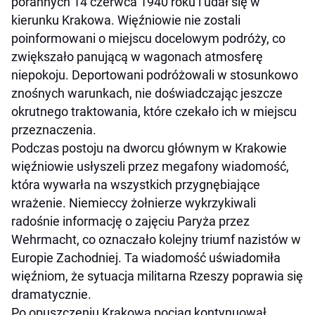
porannych 14 czerwca 1940 roku i udał się w
kierunku Krakowa. Więźniowie nie zostali
poinformowani o miejscu docelowym podróży, co
zwiększało panującą w wagonach atmosferę
niepokoju. Deportowani podróżowali w stosunkowo
znośnych warunkach, nie doświadczając jeszcze
okrutnego traktowania, które czekało ich w miejscu
przeznaczenia.
Podczas postoju na dworcu głównym w Krakowie
więźniowie usłyszeli przez megafony wiadomość,
która wywarła na wszystkich przygnębiające
wrażenie. Niemieccy żołnierze wykrzykiwali
radośnie informację o zajęciu Paryża przez
Wehrmacht, co oznaczało kolejny triumf nazistów w
Europie Zachodniej. Ta wiadomość uświadomiła
więźniom, że sytuacja militarna Rzeszy poprawia się
dramatycznie.
Po opuszczeniu Krakowa pociąg kontynuował