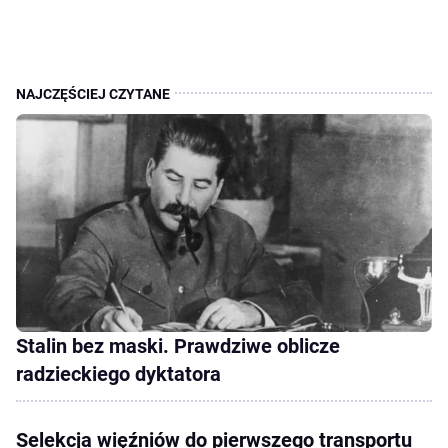
Stalin bez maski. Prawdziwe oblicze
radzieckiego dyktatora
Selekcja więźniów do pierwszego transportu