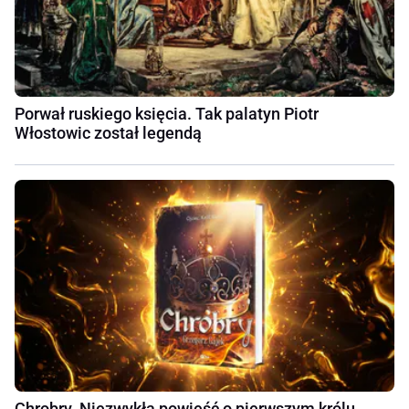
Porwał ruskiego księcia. Tak palatyn Piotr
Włostowic został legendą
Chrobry. Niezwykła powieść o pierwszym królu