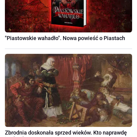
"Piastowskie wahadło". Nowa powieść o Piastach
Zbrodnia doskonała sprzed wieków. Kto naprawdę