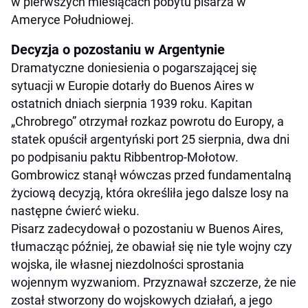
w pierwszych miesiącach pobytu pisarza w
Ameryce Południowej.
Decyzja o pozostaniu w Argentynie
Dramatyczne doniesienia o pogarszającej się
sytuacji w Europie dotarły do Buenos Aires w
ostatnich dniach sierpnia 1939 roku. Kapitan
„Chrobrego” otrzymał rozkaz powrotu do Europy, a
statek opuścił argentyński port 25 sierpnia, dwa dni
po podpisaniu paktu Ribbentrop-Mołotow.
Gombrowicz stanął wówczas przed fundamentalną
życiową decyzją, która określiła jego dalsze losy na
następne ćwierć wieku.
Pisarz zadecydował o pozostaniu w Buenos Aires,
tłumacząc później, że obawiał się nie tyle wojny czy
wojska, ile własnej niezdolności sprostania
wojennym wyzwaniom. Przyznawał szczerze, że nie
został stworzony do wojskowych działań, a jego