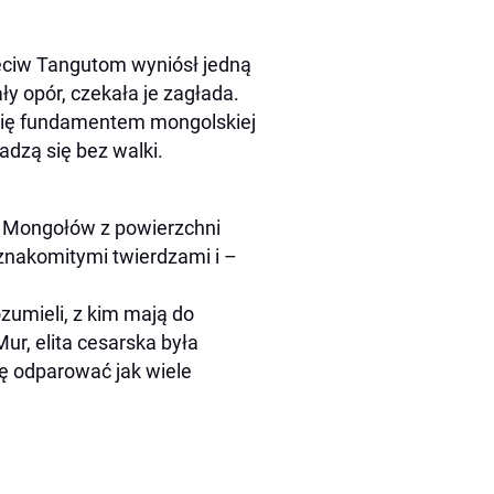
zeciw Tangutom wyniósł jedną
ały opór, czekała je zagłada.
a się fundamentem mongolskiej
adzą się bez walki.
ć Mongołów z powierzchni
znakomitymi twierdzami i –
zumieli, z kim mają do
ur, elita cesarska była
ię odparować jak wiele