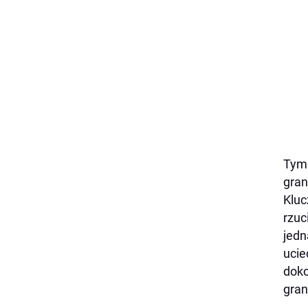
Tymc
gran
Kluc
rzuc
jedn
ucie
doko
gran