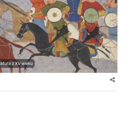
atura z XV wieku