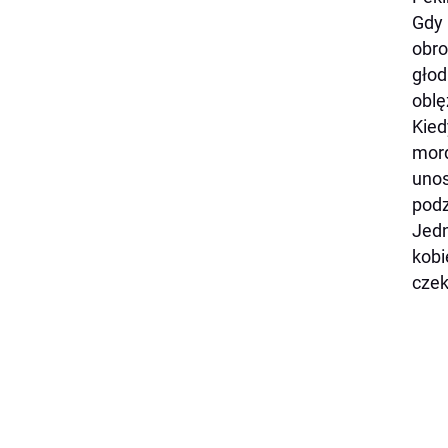
Gdy 
obro
głod
oblę
Kied
mord
unos
podz
Jedn
kobi
czek