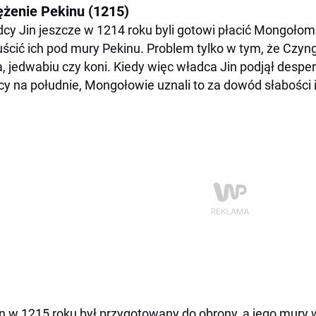
ężenie Pekinu (1215)
cy Jin jeszcze w 1214 roku byli gotowi płacić Mongołom 
ścić ich pod mury Pekinu. Problem tylko w tym, że Czyngi
a, jedwabiu czy koni. Kiedy więc władca Jin podjął despe
icy na południe, Mongołowie uznali to za dowód słabości i
n w 1215 roku był przygotowany do obrony, a jego mury 