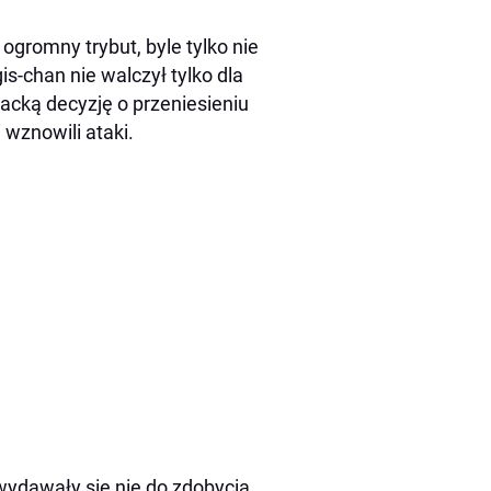
ogromny trybut, byle tylko nie
s-chan nie walczył tylko dla
racką decyzję o przeniesieniu
 wznowili ataki.
wydawały się nie do zdobycia.