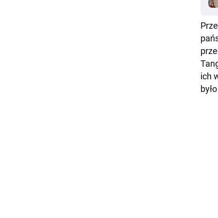
Prze
pańs
prze
Tang
ich 
było