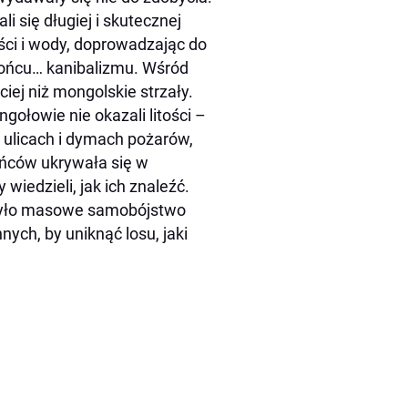
 się długiej i skutecznej
ści i wody, doprowadzając do
 końcu… kanibalizmu. Wśród
iej niż mongolskie strzały.
gołowie nie okazali litości –
a ulicach i dymach pożarów,
ańców ukrywała się w
iedzieli, jak ich znaleźć.
 było masowe samobójstwo
nych, by uniknąć losu, jaki