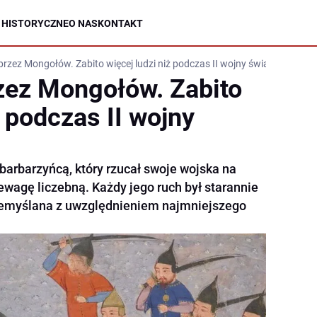
 HISTORYCZNE
O NAS
KONTAKT
przez Mongołów. Zabito więcej ludzi niż podczas II wojny światowej
zez Mongołów. Zabito
ż podczas II wojny
barbarzyńcą, który rzucał swoje wojska na
zewagę liczebną. Każdy jego ruch był starannie
rzemyślana z uwzględnieniem najmniejszego