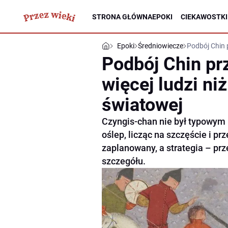
STRONA GŁÓWNA
EPOKI
CIEKAWOSTKI
Epoki
Średniowiecze
Podbój Chin 
Podbój Chin pr
więcej ludzi ni
światowej
Czyngis-chan nie był typowym 
oślep, licząc na szczęście i pr
zaplanowany, a strategia – p
szczegółu.