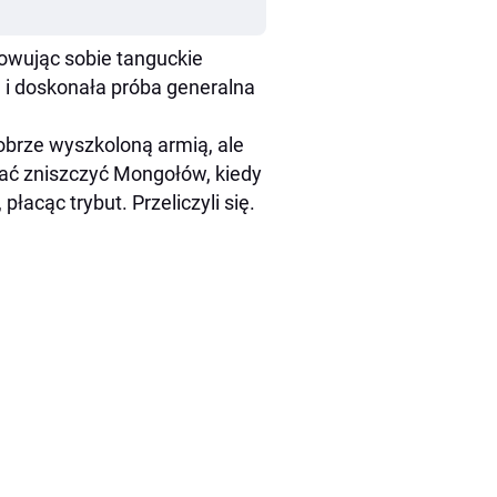
owując sobie tanguckie
e i doskonała próba generalna
obrze wyszkoloną armią, ale
wać zniszczyć Mongołów, kiedy
płacąc trybut. Przeliczyli się.