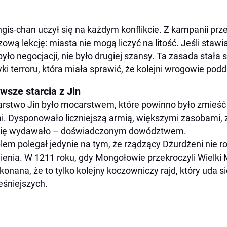
gis-chan uczył się na każdym konflikcie. Z kampanii pr
zową lekcję: miasta nie mogą liczyć na litość. Jeśli stawi
było negocjacji, nie było drugiej szansy. Ta zasada stał
yki terroru, która miała sprawić, że kolejni wrogowie podd
wsze starcia z Jin
rstwo Jin było mocarstwem, które powinno było zmieś
i. Dysponowało liczniejszą armią, większymi zasobami, 
 się wydawało – doświadczonym dowództwem.
lem polegał jedynie na tym, że rządzący Dżurdżeni nie ro
ienia. W 1211 roku, gdy Mongołowie przekroczyli Wielki M
konana, że to tylko kolejny koczowniczy rajd, który uda s
śniejszych.