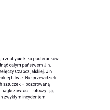
go zdobycie kilku posterunków
adnąć całym państwem Jin.
ęczy Czabczijalskiej. Jin
alnej bitwie. Nie przewidzieli
ych sztuczek – pozorowaną
agle zawrócili i otoczyli ją,
Jin zwykłym incydentem