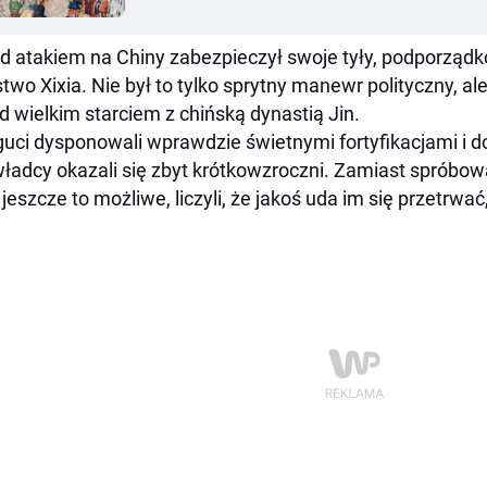
d atakiem na Chiny zabezpieczył swoje tyły, podporządk
two Xixia. Nie był to tylko sprytny manewr polityczny, al
d wielkim starciem z chińską dynastią Jin.
uci dysponowali wprawdzie świetnymi fortyfikacjami i d
władcy okazali się zbyt krótkowzroczni. Zamiast spróbo
 jeszcze to możliwe, liczyli, że jakoś uda im się przetrwać, 