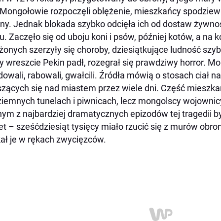
Mongołowie rozpoczęli oblężenie, mieszkańcy spodziewali
ny. Jednak blokada szybko odcięła ich od dostaw żywno
u. Zaczęło się od uboju koni i psów, później kotów, a na
żonych szerzyły się choroby, dziesiątkujące ludność szybc
y wreszcie Pekin padł, rozegrał się prawdziwy horror. Mon
owali, rabowali, gwałcili. Źródła mówią o stosach ciał n
zących się nad miastem przez wiele dni. Część mieszk
iemnych tunelach i piwnicach, lecz mongolscy wojownicy w
ym z najbardziej dramatycznych epizodów tej tragedii
et – sześćdziesiąt tysięcy miało rzucić się z murów obron
ał je w rękach zwycięzców.