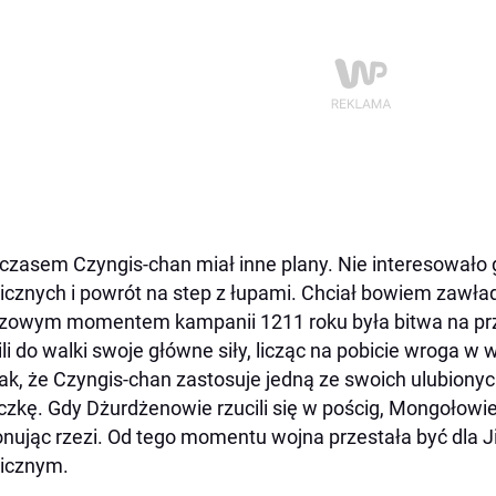
zasem Czyngis-chan miał inne plany. Nie interesowało 
icznych i powrót na step z łupami. Chciał bowiem zawł
zowym momentem kampanii 1211 roku była bitwa na przeł
ili do walki swoje główne siły, licząc na pobicie wroga w w
ak, że Czyngis-chan zastosuje jedną ze swoich ulubion
czkę. Gdy Dżurdżenowie rzucili się w pościg, Mongołowie n
nując rzezi. Od tego momentu wojna przestała być dla 
icznym.