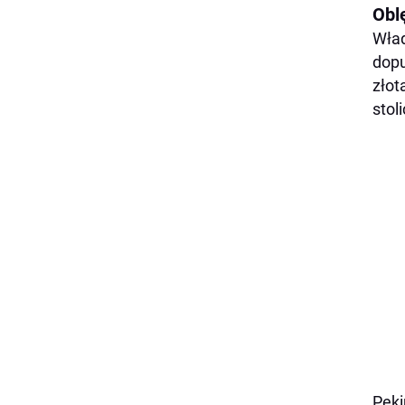
Obl
Wład
dopu
złot
stol
Peki