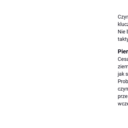
Czyn
kluc
Nie 
takt
Pier
Cesa
ziem
jak
Prob
czyn
prze
wcze