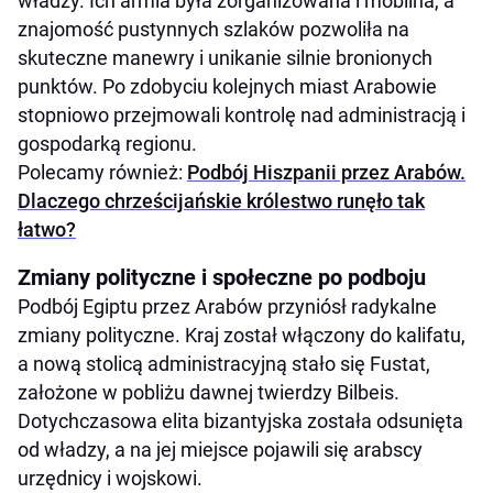
władzy. Ich armia była zorganizowana i mobilna, a
znajomość pustynnych szlaków pozwoliła na
skuteczne manewry i unikanie silnie bronionych
punktów. Po zdobyciu kolejnych miast Arabowie
stopniowo przejmowali kontrolę nad administracją i
gospodarką regionu.
Polecamy również:
Podbój Hiszpanii przez Arabów.
Dlaczego chrześcijańskie królestwo runęło tak
łatwo?
Zmiany polityczne i społeczne po podboju
Podbój Egiptu przez Arabów przyniósł radykalne
zmiany polityczne. Kraj został włączony do kalifatu,
a nową stolicą administracyjną stało się Fustat,
założone w pobliżu dawnej twierdzy Bilbeis.
Dotychczasowa elita bizantyjska została odsunięta
od władzy, a na jej miejsce pojawili się arabscy
urzędnicy i wojskowi.