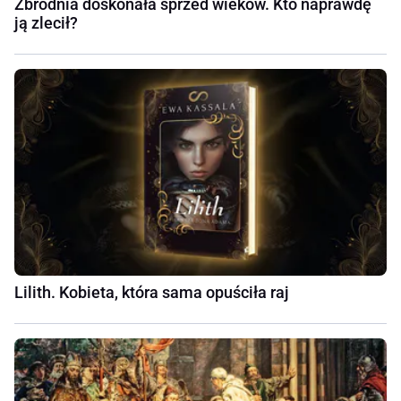
Zbrodnia doskonała sprzed wieków. Kto naprawdę
ją zlecił?
Lilith. Kobieta, która sama opuściła raj