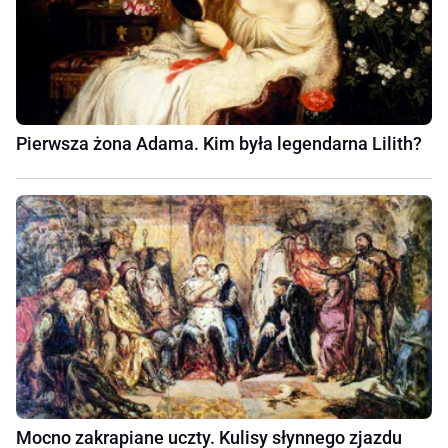
Pierwsza żona Adama. Kim była legendarna Lilith?
Mocno zakrapiane uczty. Kulisy słynnego zjazdu