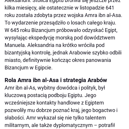
Aleksandrii. Stolica Egiptu broniła się jeszcze przez
kilka miesięcy, ale ostatecznie w listopadzie 641
roku została zdobyta przez wojska Amra ibn al-Asa.
To wydarzenie przesądziło o losach całego kraju.
W 645 roku Bizancjum próbowało odzyskać Egipt,
wysyłając ekspedycję morską pod dowództwem
Manuela. Aleksandria na krótko wróciła pod
bizantyjską kontrolę, jednak Arabowie szybko odbili
miasto, definitywnie kończąc okres panowania
Bizancjum w Egipcie.
Rola Amra ibn al-Asa i strategia Arabów
Amr ibn al-As, wybitny dowódca i polityk, był
kluczową postacią podboju Egiptu. Jego
wcześniejsze kontakty handlowe z Egiptem
pozwoliły mu dobrze poznać kraj, jego bogactwo i
słabości. Amr wykazał się nie tylko talentem
militarnym, ale także dyplomatycznym – potrafił