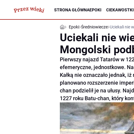
STRONA GŁÓWNA
EPOKI
CIEKAWOSTKI
Epoki
Średniowiecze
Uciekali nie 
Uciekali nie wi
Mongolski podbó
Pierwszy najazd Tatarów w 122
efemeryczne, jednostkowe. Na
Kałką nie oznaczało jednak, iż
planowano rozszerzenie imper
chan podzielił je na ułusy. Na
1227 roku Batu-chan, który ko