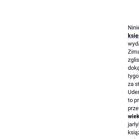
Nini
księ
wyda
Zimą
zgli
doką
tygo
za s
Uder
to p
prze
wie
jarł
ksią