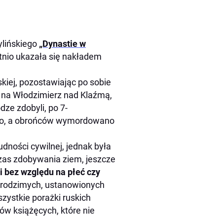
ylińskiego
„Dynastie w
atnio ukazała się nakładem
kiej, pozostawiając po sobie
ę na Włodzimierz nad Klaźmą,
ze zdobyli, po 7-
zono, a obrońców wymordowano
ności cywilnej, jednak była
zas zdobywania ziem, jeszcze
i bez względu na płeć czy
z rodzimych, ustanowionych
szystkie porażki ruskich
ów książęcych, które nie