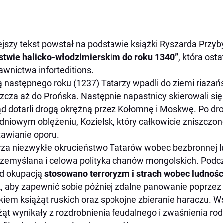
ejszy tekst powstał na podstawie książki Ryszarda Przyb
stwie halicko-włodzimierskim do roku 1340”
, która ost
wnictwa inforteditions.
 następnego roku (1237) Tatarzy wpadli do ziemi riazańs
szcza aż do Prońska. Następnie napastnicy skierowali si
d dotarli drogą okrężną przez Kołomnę i Moskwę. Po drod
dniowym oblężeniu, Kozielsk, który całkowicie zniszc
tawianie oporu.
za niezwykłe okrucieństwo Tatarów wobec bezbronnej lud
rzemyślana i celowa polityka chanów mongolskich. Podc
d okupacją
stosowano terroryzm i strach wobec ludnośc
k
, aby zapewnić sobie później zdalne panowanie poprze
ykiem książąt ruskich oraz spokojne zbieranie haraczu. W
żąt wynikały z rozdrobnienia feudalnego i zwaśnienia rod