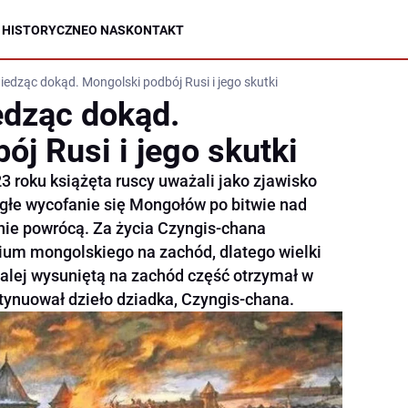
 HISTORYCZNE
O NAS
KONTAKT
wiedząc dokąd. Mongolski podbój Rusi i jego skutki
edząc dokąd.
j Rusi i jego skutki
3 roku książęta ruscy uważali jako zjawisko
głe wycofanie się Mongołów po bitwie nad
 nie powrócą. Za życia Czyngis-chana
ium mongolskiego na zachód, dlatego wielki
jdalej wysuniętą na zachód część otrzymał w
ntynuował dzieło dziadka, Czyngis-chana.