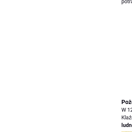
potr
Poż
W 12
Klaź
ludn