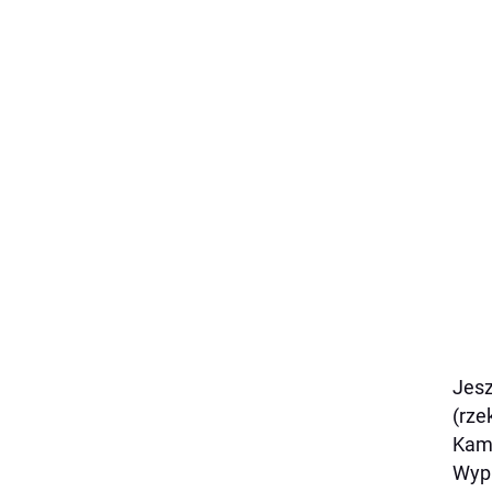
Jesz
(rze
Kamą
Wypr