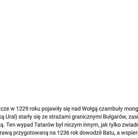
cze w 1229 roku pojawiły się nad Wołgą czambuły mongo
ką Ural) starły się ze strażami granicznymi Bułgarów, za
. Ten wypad Tatarów był niczym innym, jak tylko zwia
awą przygotowaną na 1236 rok dowodził Batu, a wspier