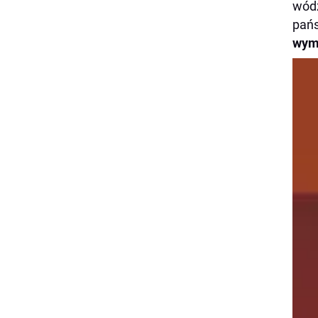
wódz
pańs
wym