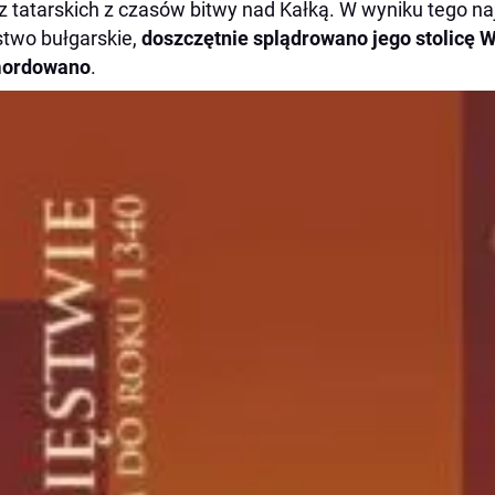
 tatarskich z czasów bitwy nad Kałką. W wyniku tego n
two bułgarskie,
doszczętnie splądrowano jego stolicę W
ordowano
.