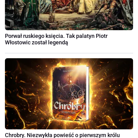
Porwał ruskiego księcia. Tak palatyn Piotr
Włostowic został legendą
Chrobry. Niezwykła powieść o pierwszym królu