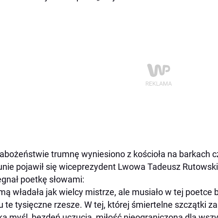
abożeństwie trumnę wyniesiono z kościoła na barkach 
unie pojawił się wiceprezydent Lwowa Tadeusz Rutowski,
gnał poetkę słowami:
mą władała jak wielcy mistrze, ale musiało w tej poetce b
tu te tysięczne rzesze. W tej, której śmiertelne szczątki 
ka myśl, bezdeń uczucia, miłość nieograniczona dla wszyst