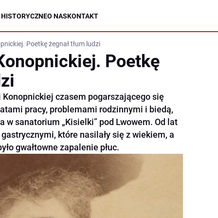
 HISTORYCZNE
O NAS
KONTAKT
nickiej. Poetkę żegnał tłum ludzi
Konopnickiej. Poetkę
zi
ii Konopnickiej czasem pogarszającego się
latami pracy, problemami rodzinnymi i biedą,
ła w sanatorium „Kisielki” pod Lwowem. Od lat
gastrycznymi, które nasilały się z wiekiem, a
było gwałtowne zapalenie płuc.