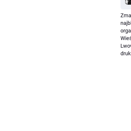
Zmar
najb
orga
Wieś
Lwow
druk