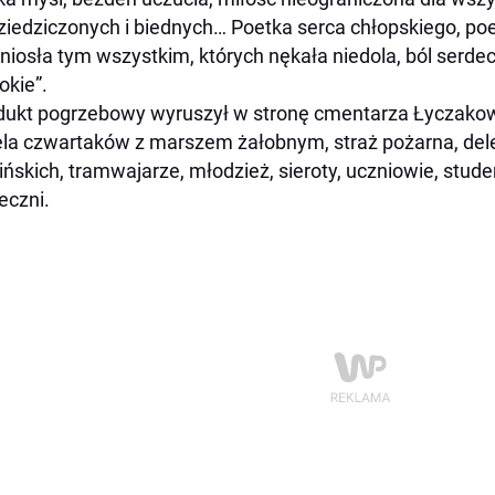
iedziczonych i biednych… Poetka serca chłopskiego, poet
niosła tym wszystkim, których nękała niedola, ból serdec
okie”.
ukt pogrzebowy wyruszył w stronę cmentarza Łyczakows
la czwartaków z marszem żałobnym, straż pożarna, deleg
ińskich, tramwajarze, młodzież, sieroty, uczniowie, studenc
eczni.