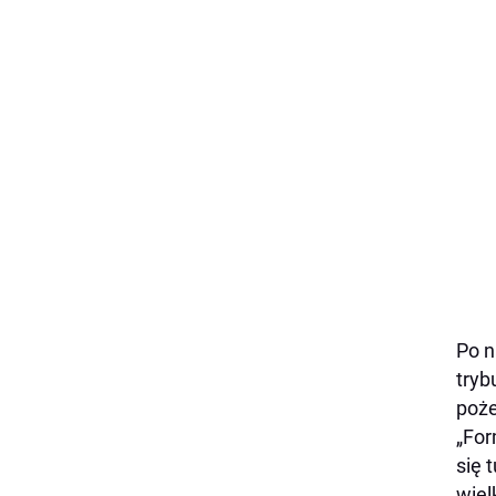
Po n
tryb
poże
„For
się 
wiel