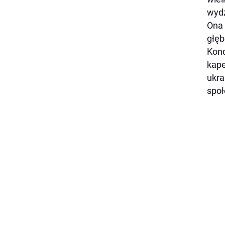
wydz
Ona 
głęb
Kond
kape
ukra
społ