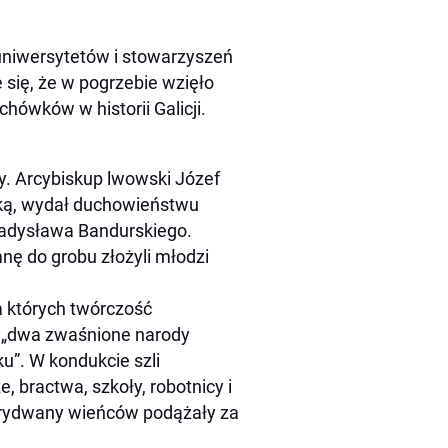
uniwersytetów i stowarzyszeń
 się, że w pogrzebie wzięło
chówków w historii Galicji.
y. Arcybiskup lwowski Józef
czką, wydał duchowieństwu
ładysława Bandurskiego.
nę do grobu złożyli młodzi
la których twórczość
a, „dwa zwaśnione narody
u”. W kondukcie szli
, bractwa, szkoły, robotnicy i
wa rydwany wieńców podążały za