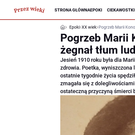
STRONA GŁÓWNA
EPOKI
CIEKAWOSTKI
Epoki
XX wiek
Pogrzeb Marii Konop
Pogrzeb Marii 
żegnał tłum lud
Jesień 1910 roku była dla Mar
zdrowia. Poetka, wyniszczona 
ostatnie tygodnie życia spędzi
zmagała się z dolegliwościami 
ostateczną przyczyną śmierci 