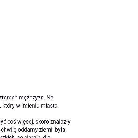
czterech mężczyzn. Na
 który w imieniu miasta
yć coś więcej, skoro znalazły
za chwilę oddamy ziemi, była
kich, co cierpią, dla