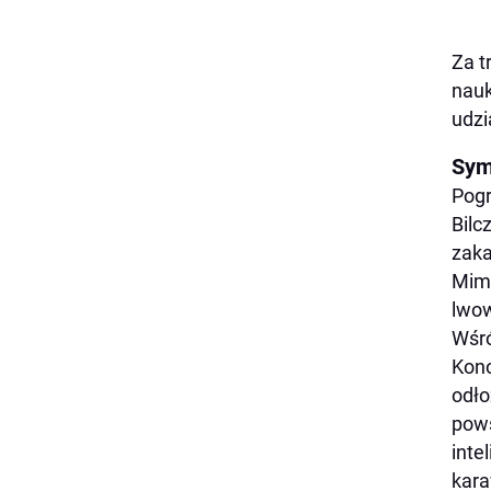
Za t
nauk
udzi
Sym
Pogr
Bilc
zaka
Mimo
lwow
Wśró
Kono
odło
pows
inte
kar