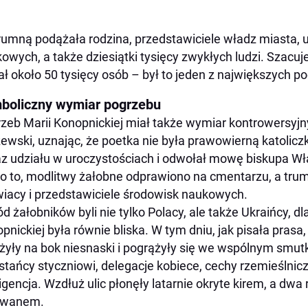
rumną podążała rodzina, przedstawiciele władz miasta, 
owych, a także dziesiątki tysięcy zwykłych ludzi. Szacuje
ał około 50 tysięcy osób – był to jeden z największych po
boliczny wymiar pogrzebu
zeb Marii Konopnickiej miał także wymiar kontrowersyjn
zewski, uznając, że poetka nie była prawowierną katoli
z udziału w uroczystościach i odwołał mowę biskupa W
 to, modlitwy żałobne odprawiono na cmentarzu, a trum
iacy i przedstawiciele środowisk naukowych.
d żałobników byli nie tylko Polacy, ale także Ukraińcy, d
pnickiej była równie bliska. W tym dniu, jak pisała pras
żyły na bok niesnaski i pogrążyły się we wspólnym smutk
tańcy styczniowi, delegacje kobiece, cechy rzemieślnicze
ligencja. Wzdłuż ulic płonęły latarnie okryte kirem, a d
awanem.