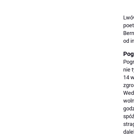
Lwów
poet
Bern
od i
Pog
Pogr
nie 
14 w
zgro
Wedł
woln
godz
spóź
stra
dale