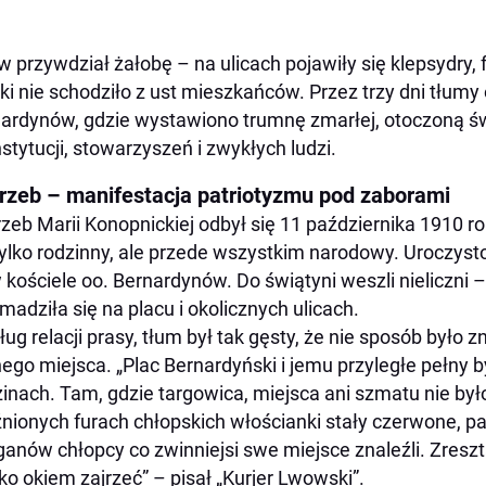
 przywdział żałobę – na ulicach pojawiły się klepsydry, f
ki nie schodziło z ust mieszkańców. Przez trzy dni tłumy
ardynów, gdzie wystawiono trumnę zmarłej, otoczoną św
nstytucji, stowarzyszeń i zwykłych ludzi.
rzeb – manifestacja patriotyzmu pod zaborami
zeb Marii Konopnickiej odbył się 11 października 1910 r
tylko rodzinny, ale przede wszystkim narodowy. Uroczysto
 kościele oo. Bernardynów. Do świątyni weszli nieliczni
madziła się na placu i okolicznych ulicach.
ug relacji prasy, tłum był tak gęsty, że nie sposób było
ego miejsca. „Plac Bernardyński i jemu przyległe pełny 
inach. Tam, gdzie targowica, miejsca ani szmatu nie było
nionych furach chłopskich włościanki stały czerwone, pa
ganów chłopcy co zwinniejsi swe miejsce znaleźli. Zreszt
ko okiem zajrzeć” – pisał „Kurjer Lwowski”.