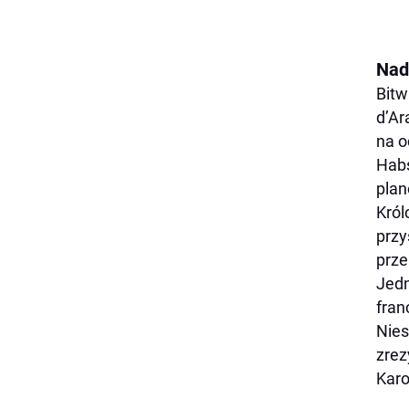
Nad
Bitw
d’Ar
na o
Habs
plan
Król
przy
prze
Jedn
fran
Nies
zrez
Karo