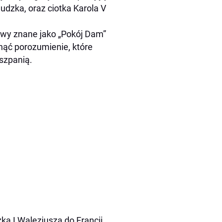
udzka, oraz ciotka Karola V
owy znane jako „Pokój Dam”
nąć porozumienie, które
szpanią.
a I Walezjusza do Francji,