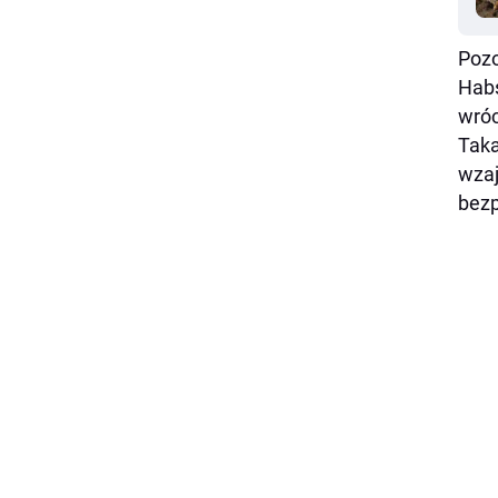
Pozo
Habs
wróc
Taka
wzaj
bezp