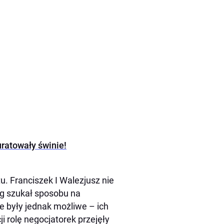
uratowały świnie!
. Franciszek I Walezjusz nie
rg szukał sposobu na
 były jednak możliwe – ich
ji rolę negocjatorek przejęły