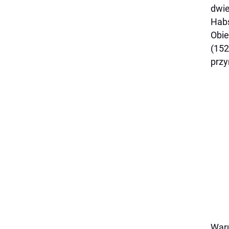
dwie
Habs
Obie
(152
przy
Waru