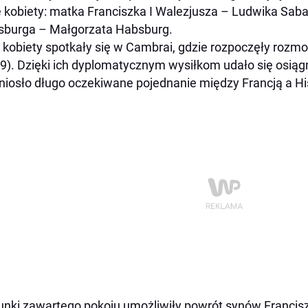
 kobiety: matka Franciszka I Walezjusza – Ludwika Saba
burga – Małgorzata Habsburg.
 kobiety spotkały się w Cambrai, gdzie rozpoczęły rozm
9). Dzięki ich dyplomatycznym wysiłkom udało się osiąg
niosło długo oczekiwane pojednanie między Francją a Hi
nki zawartego pokoju umożliwiły powrót synów Franciszk