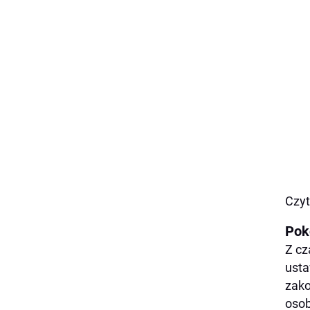
Czyt
Pok
Z cz
usta
zako
osob