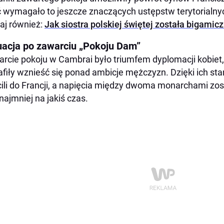
 wymagało to jeszcze znaczących ustępstw terytorialnych
aj również:
Jak siostra polskiej świętej została bigamicz
uacja po zawarciu „Pokoju Dam”
rcie pokoju w Cambrai było triumfem dyplomacji kobiet,
afiły wznieść się ponad ambicje mężczyzn. Dzięki ich st
ili do Francji, a napięcia między dwoma monarchami zo
najmniej na jakiś czas.