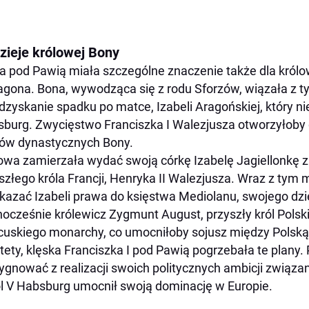
zieje królowej Bony
a pod Pawią miała szczególne znaczenie także dla królo
agona. Bona, wywodząca się z rodu Sforzów, wiązała z ty
dzyskanie spadku po matce, Izabeli Aragońskiej, który ni
burg. Zwycięstwo Franciszka I Walezjusza otworzyłoby d
ów dynastycznych Bony.
owa zamierzała wydać swoją córkę Izabelę Jagiellonkę z
szłego króla Francji, Henryka II Walezjusza. Wraz z t
kazać Izabeli prawa do księstwa Mediolanu, swojego dzi
ocześnie królewicz Zygmunt August, przyszły król Polski,
cuskiego monarchy, co umocniłoby sojusz między Polską 
tety, klęska Franciszka I pod Pawią pogrzebała te plany.
ygnować z realizacji swoich politycznych ambicji związ
l V Habsburg umocnił swoją dominację w Europie.