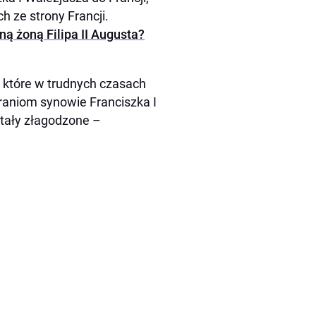
 ze strony Francji.
ną żoną Filipa II Augusta?
 które w trudnych czasach
araniom synowie Franciszka I
stały złagodzone –