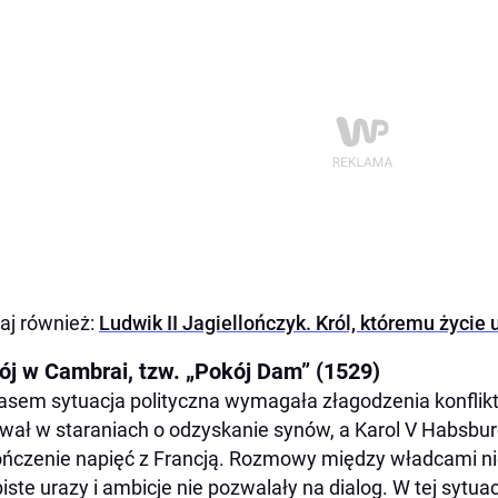
aj również:
Ludwik II Jagiellończyk. Król, któremu życie 
ój w Cambrai, tzw. „Pokój Dam” (1529)
asem sytuacja polityczna wymagała złagodzenia konfliktu
wał w staraniach o odzyskanie synów, a Karol V Habsbu
ńczenie napięć z Francją. Rozmowy między władcami nie
iste urazy i ambicje nie pozwalały na dialog. W tej sytuac