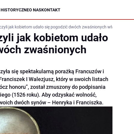
 HISTORYCZNE
O NAS
KONTAKT
 czyli jak kobietom udało się pogodzić dwóch zwaśnionych władców
yli jak kobietom udało
dwóch zwaśnionych
zyła się spektakularną porażką Francuzów i
Franciszek I Walezjusz, który w swoich listach
rócz honoru”, został zmuszony do podpisania
iego (1526 roku). Aby odzyskać wolność,
woich dwóch synów – Henryka i Franciszka.