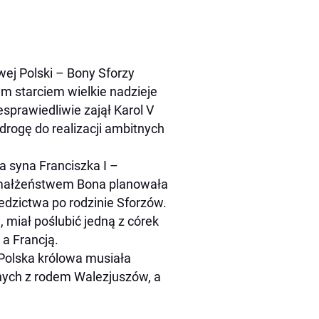
wej Polski – Bony Sforzy
m starciem wielkie nadzieje
esprawiedliwie zajął Karol V
rogę do realizacji ambitnych
a syna Franciszka I –
ym małżeństwem Bona planowała
edzictwa po rodzinie Sforzów.
 miał poślubić jedną z córek
a Francją.
 Polska królowa musiała
anych z rodem Walezjuszów, a