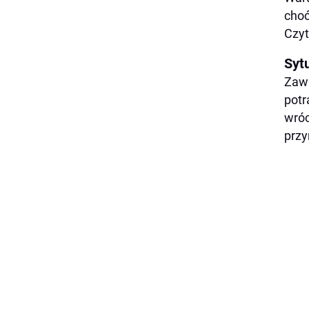
choć
Czyt
Syt
Zawa
potr
wróc
przy