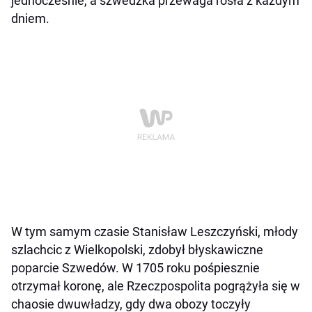
jednocześnie, a szwedzka przewaga rosła z każdym
dniem.
W tym samym czasie Stanisław Leszczyński, młody
szlachcic z Wielkopolski, zdobył błyskawiczne
poparcie Szwedów. W 1705 roku pośpiesznie
otrzymał koronę, ale Rzeczpospolita pogrążyła się w
chaosie dwuwładzy, gdy dwa obozy toczyły