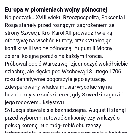
Europa w płomieniach wojny północnej
Na początku XVIII wieku Rzeczpospolita, Saksonia i
Rosja stanęły przed rosnącym zagrożeniem ze
strony Szwecji. Król Karol XII prowadził wielką
ofensywę na wschód Europy, przekształcając
konflikt w III wojnę północną. August II Mocny
zbierał kolejne porażki na każdym froncie.
Próbował odbić Warszawę i zjednoczyć wokół siebie
szlachtę, ale klęska pod Wschową 13 lutego 1706
roku definitywnie pogorszyła jego sytuację.
Zdesperowany władca musiał wycofać się na
bezpieczny saksoński teren, gdy Szwedzi zagrozili
jego rodowemu księstwu.
Sytuacja stawała się beznadziejna. August II stanął
przed wyborem: ratować Saksonię czy walczyć o
polską koronę. Nie mógł robić obu rzeczy