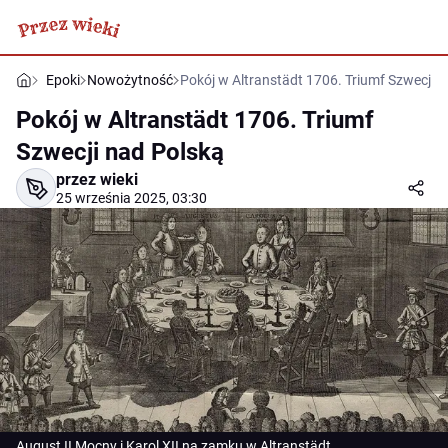
Epoki
Nowożytność
Pokój w Altranstädt 1706. Triumf Szwecji 
Pokój w Altranstädt 1706. Triumf
Szwecji nad Polską
przez wieki
25 września 2025, 03:30
August II Mocny i Karol XII na zamku w Altranstädt