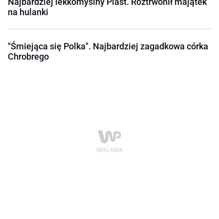
Najbardziej lekkomyślny Piast. Roztrwonił majątek
na hulanki
"Śmiejąca się Polka". Najbardziej zagadkowa córka
Chrobrego