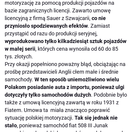
motoryzację za pomocą produkcji pojazdów na
bazie zagranicznych licencji. Zawarto umowę
licencyjną z firmą Sauer z Szwajcarii,
co nie
przyniosło spodziewanych efektów
. Zamiast
przystąpić od razu do produkcji seryjnej,
wyprodukowano tylko kilkadziesiąt sztuk pojazdów
w małej serii
, których cena wynosiła od 60 do 85
tys. złotych.
Przy okazji popełniono poważny błąd, obciążając na
prośbę przedstawicieli Anglii cłem małe i średnie
samochody.
W ten sposób uniemożliwiono wielu
Polakom posiadanie auta z importu, ponieważ ulgi
dotyczyły tylko samochodów dużych
. Podobnie było
także z umową licencyjną zawartą w roku 1931 z
Fiatem. Umowa ta miała znacząco poprawić
sytuację polskiej motoryzacji.
Tak się jednak nie
stało
, ponieważ samochód fiat 508 III Junak