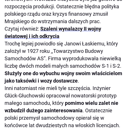
rozpoczęcia produkcji. Ostatecznie błędna polityka
polskiego rządu oraz kryzys finansowy zmusił
Mrajskiego do wstrzymania dalszych prac.
Czytaj również:
Szaleni wynalazcy II wojny
światowej i ich odkrycia
Trochę lepiej powiodło się Janowi Łaskiemu, który
założył w 1927 roku ,,Towarzystwo Budowy
Samochodów AS”. Firma wyprodukowała niewielką
liczbę dwóch modeli małych samochodów S-1 i S-2.
Służyły one do wybuchu wojny swoim właścicielom
jako taksówki i wozy dostawcze
.
Inni natomiast nie mieli tyle szczęścia. Inżynier
Glück-Głuchowski opracował nowatorski prototyp
małego samochodu, który
pomimo wielu zalet nie
wzbudził dużego zainteresowania
. Ostatecznie
polski przemysł samochodowy opierał się w
końcówce lat dwudziestych na włoskich licencjach.