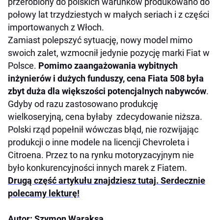
przerobiony do polskich warunków produkowano do
połowy lat trzydziestych w małych seriach i z części
importowanych z Włoch.
Zamiast polepszyć sytuację, nowy model mimo
swoich zalet, wzmocnił jedynie pozycję marki Fiat w
Polsce.
Pomimo zaangażowania wybitnych
inżynierów i dużych funduszy, cena Fiata 508 była
zbyt duża dla większości potencjalnych nabywców
.
Gdyby od razu zastosowano produkcję
wielkoseryjną, cena byłaby zdecydowanie niższa.
Polski rząd popełnił wówczas błąd, nie rozwijając
produkcji o inne modele na licencji Chevroleta i
Citroena. Przez to na rynku motoryzacyjnym nie
było konkurencyjności innych marek z Fiatem.
Drugą część artykułu znajdziesz tutaj. Serdecznie
polecamy lekturę!
Autor: Szymon Waraksa