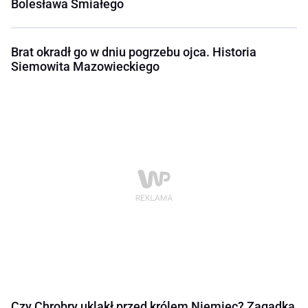
Bolesława Śmiałego
Brat okradł go w dniu pogrzebu ojca. Historia
Siemowita Mazowieckiego
Czy Chrobry ukląkł przed królem Niemiec? Zagadka