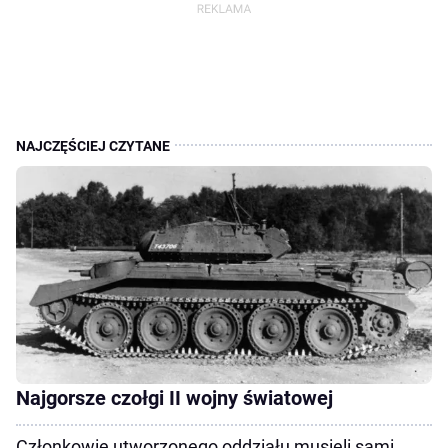
Najgorsze czołgi II wojny światowej
Członkowie utworzonego oddziału musieli sami