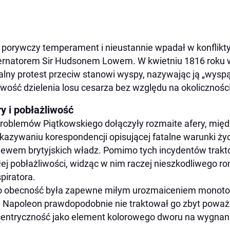
 porywczy temperament i nieustannie wpadał w konflikty 
rnatorem Sir Hudsonem Lowem. W kwietniu 1816 roku w
jalny protest przeciw stanowi wyspy, nazywając ją „wysp
wość dzielenia losu cesarza bez względu na okoliczności
y i pobłażliwość
roblemów Piątkowskiego dołączyły rozmaite afery, międ
kazywaniu korespondencji opisującej fatalne warunki życ
iewem brytyjskich władz. Pomimo tych incydentów trak
łej pobłażliwości, widząc w nim raczej nieszkodliwego 
piratora.
o obecność była zapewne miłym urozmaiceniem monoto
Napoleon prawdopodobnie nie traktował go zbyt poważni
entryczność jako element kolorowego dworu na wygnan