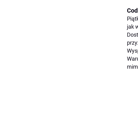
Cod
Piąt
jak 
Dost
przy
Wysp
Waru
mimo