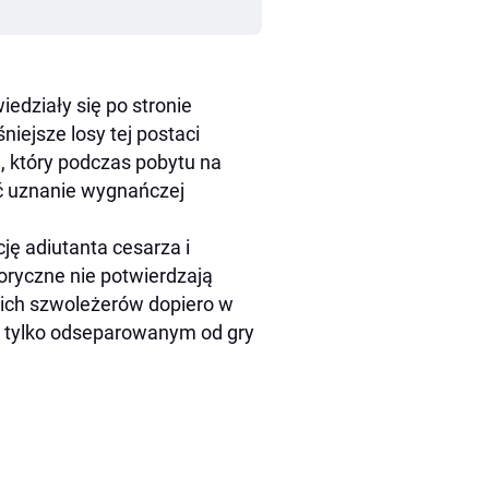
iedziały się po stronie
iejsze losy tej postaci
, który podczas pobytu na
ać uznanie wygnańczej
cję adiutanta cesarza i
ryczne nie potwierdzają
kich szwoleżerów dopiero w
był tylko odseparowanym od gry