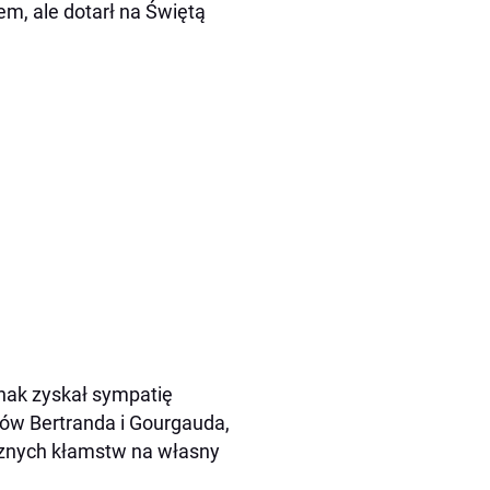
m, ale dotarł na Świętą
nak zyskał sympatię
ów Bertranda i Gourgauda,
icznych kłamstw na własny