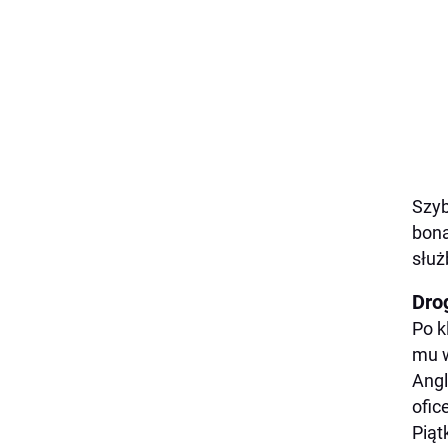
Szyb
bona
służ
Dro
Po k
mu w
Angl
ofic
Piąt