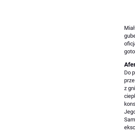
Miał
gube
ofic
goto
Afer
Do p
prze
z gn
ciep
kons
Jeg
Sam 
eksc