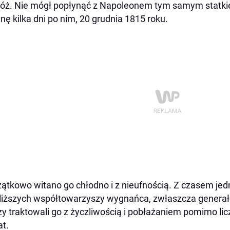
óż. Nie mógł popłynąć z Napoleonem tym samym statkie
nę kilka dni po nim, 20 grudnia 1815 roku.
ątkowo witano go chłodno i z nieufnością. Z czasem jed
liższych współtowarzyszy wygnańca, zwłaszcza generał
zy traktowali go z życzliwością i pobłażaniem pomimo l
t.