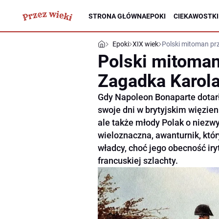
STRONA GŁÓWNA
EPOKI
CIEKAWOSTKI
Epoki
XIX wiek
Polski mitoman pr
Polski mitoman
Zagadka Karol
Gdy Napoleon Bonaparte dotar
swoje dni w brytyjskim więzieni
ale także młody Polak o niezwy
wieloznaczna, awanturnik, któ
władcy, choć jego obecność ir
francuskiej szlachty.