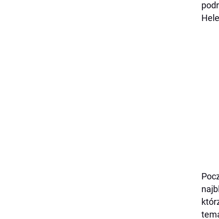
podr
Hele
Pocz
najb
któr
tema