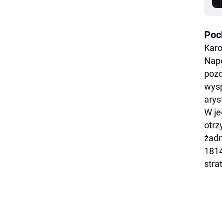
Poc
Karo
Napo
pozo
wysp
arys
W je
otrz
żadn
1814
stra