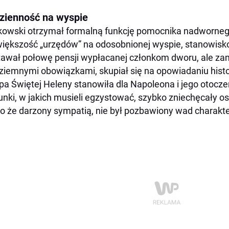
zienność na wyspie
kowski otrzymał formalną funkcję pomocnika nadworneg
większość „urzędów” na odosobnionej wyspie, stanowisko
awał połowę pensji wypłacanej członkom dworu, ale za
ziemnymi obowiązkami, skupiał się na opowiadaniu histori
a Świętej Heleny stanowiła dla Napoleona i jego otocze
nki, w jakich musieli egzystować, szybko zniechęcały os
 że darzony sympatią, nie był pozbawiony wad charakte