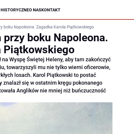
 HISTORYCZNE
O NAS
KONTAKT
zy boku Napoleona. Zagadka Karola Piątkowskiego
 przy boku Napoleona.
a Piątkowskiego
ł na Wyspę Świętej Heleny, aby tam zakończyć
u, towarzyszyli mu nie tylko wierni oficerowie,
kłych losach. Karol Piątkowski to postać
ry znalazł się w ostatnim kręgu pokonanego
ytowała Anglików nie mniej niż buńczuczność