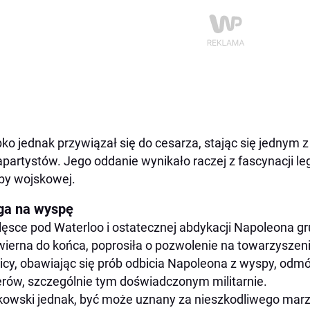
ko jednak przywiązał się do cesarza, stając się jednym z
partystów. Jego oddanie wynikało raczej z fascynacji le
by wojskowej.
ga na wyspę
lęsce pod Waterloo i ostatecznej abdykacji Napoleona g
ierna do końca, poprosiła o pozwolenie na towarzyszen
icy, obawiając się prób odbicia Napoleona z wyspy, odmó
erów, szczególnie tym doświadczonym militarnie.
kowski jednak, być może uznany za nieszkodliwego marz