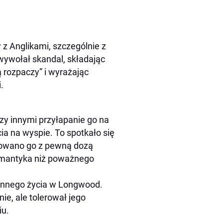
z Anglikami, szczególnie z
ywołał skandal, składając
ą rozpaczy” i wyrażając
.
zy innymi przyłapanie go na
ia na wyspie. To spotkało się
towano go z pewną dozą
romantyka niż poważnego
nnego życia w Longwood.
e, ale tolerował jego
iu.