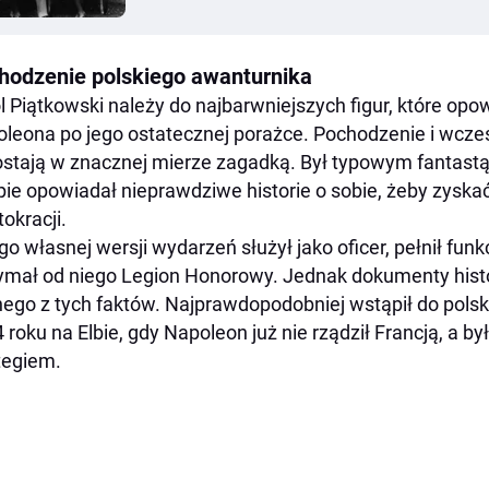
hodzenie polskiego awanturnika
l Piątkowski należy do najbarwniejszych figur, które opow
leona po jego ostatecznej porażce. Pochodzenie i wcześn
stają w znacznej mierze zagadką. Był typowym fantastą
ie opowiadał nieprawdziwe historie o sobie, żeby zysk
tokracji.
go własnej wersji wydarzeń służył jako oficer, pełnił funk
ymał od niego Legion Honorowy. Jednak dokumenty histo
ego z tych faktów. Najprawdopodobniej wstąpił do pols
 roku na Elbie, gdy Napoleon już nie rządził Francją, a 
tegiem.