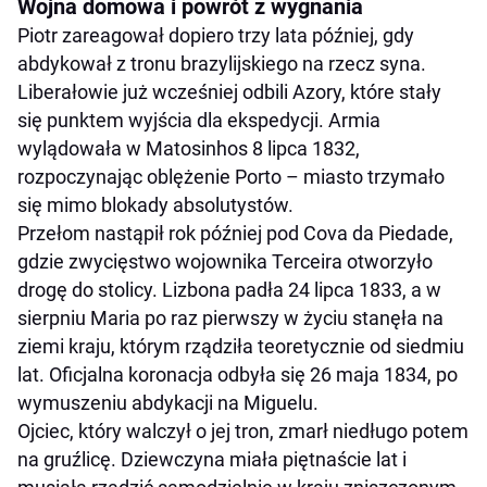
Wojna domowa i powrót z wygnania
Piotr zareagował dopiero trzy lata później, gdy
abdykował z tronu brazylijskiego na rzecz syna.
Liberałowie już wcześniej odbili Azory, które stały
się punktem wyjścia dla ekspedycji. Armia
wylądowała w Matosinhos 8 lipca 1832,
rozpoczynając oblężenie Porto – miasto trzymało
się mimo blokady absolutystów.
Przełom nastąpił rok później pod Cova da Piedade,
gdzie zwycięstwo wojownika Terceira otworzyło
drogę do stolicy. Lizbona padła 24 lipca 1833, a w
sierpniu Maria po raz pierwszy w życiu stanęła na
ziemi kraju, którym rządziła teoretycznie od siedmiu
lat. Oficjalna koronacja odbyła się 26 maja 1834, po
wymuszeniu abdykacji na Miguelu.
Ojciec, który walczył o jej tron, zmarł niedługo potem
na gruźlicę. Dziewczyna miała piętnaście lat i