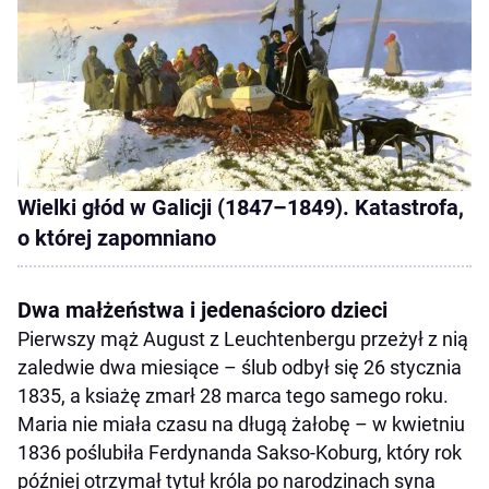
Wielki głód w Galicji (1847–1849). Katastrofa,
o której zapomniano
Dwa małżeństwa i jedenaścioro dzieci
Pierwszy mąż August z Leuchtenbergu przeżył z nią
zaledwie dwa miesiące – ślub odbył się 26 stycznia
1835, a ksiażę zmarł 28 marca tego samego roku.
Maria nie miała czasu na długą żałobę – w kwietniu
1836 poślubiła Ferdynanda Sakso-Koburg, który rok
później otrzymał tytuł króla po narodzinach syna