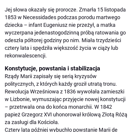
Jej słowa okazały się prorocze. Zmarła 15 listopada
1853 w Necessidades podczas porodu martwego
dziecka – infant Eugeniusz nie przeżył, a matka
wyczerpana jedenastogodzinną próbą ratowania go
odeszła półtorej godziny po nim. Miała trzydzieści
cztery lata i spędziła większość życia w ciąży lub
rekonwalescencji.
Konstytucje, powstania i stabilizacja
Rządy Marii zapisały się serią kryzysów
politycznych, z których każdy groził utratą tronu.
Rewolucja Wrześniowa z 1836 wywołała zamieszki
w Lizbonie, wymuszając przyjęcie nowej konstytucji
– przetrwała ona do końca monarchii. W 1842
papież Grzegorz XVI uhonorował królową Złotą Różą
za zasługi dla Kościoła.
Cztery lata później wybuchło powstanie Marii de