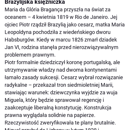
Brazylijska księżniczka
Maria da Glória Bragança przyszła na świat za
oceanem – 4 kwietnia 1819 w Rio de Janeiro. Jej
ojciec Piotr rządził Brazylią jako cesarz, matka Maria
Leopoldyna pochodziła z wiedeńskiego dworu
Habsburgów. Kiedy w marcu 1826 zmarł dziadek
Jan VI, rodzina stanęła przed nierozwiązywalnym
problemem prawnym.
Piotr formalnie dziedziczył koronę portugalską, ale
utrzymywanie władzy nad dwoma kontynentami
łamało zasady sukcesji. Cesarz wybrał rozwiązanie
radykalne – przekazał tron siedmioletniej Marii,
stawiając warunek: dziewczynka wyjdzie za wuja
Miguela, który będzie sprawował regencję i
zaakceptuje liberalną konstytucję. Konstrukcja
prawna wyglądała solidnie na papierze.
Rzeczywistość zweryfikowała te plany brutalnie.