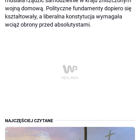
musiała rządzić samodzielnie w kraju zniszczonym
wojną domową. Polityczne fundamenty dopiero się
kształtowały, a liberalna konstytucja wymagała
wciąż obrony przed absolutystami.