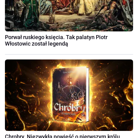
Porwał ruskiego księcia. Tak palatyn Piotr
Włostowic został legendą
Chrobry. Niezwykła powieść o pierwszym królu