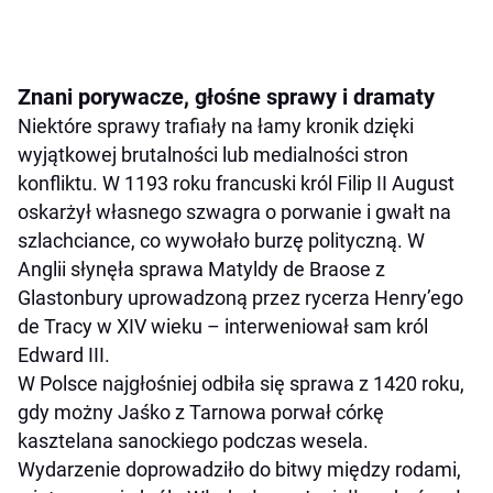
Znani porywacze, głośne sprawy i dramaty
Niektóre sprawy trafiały na łamy kronik dzięki
wyjątkowej brutalności lub medialności stron
konfliktu. W 1193 roku francuski król Filip II August
oskarżył własnego szwagra o porwanie i gwałt na
szlachciance, co wywołało burzę polityczną. W
Anglii słynęła sprawa Matyldy de Braose z
Glastonbury uprowadzoną przez rycerza Henry’ego
de Tracy w XIV wieku – interweniował sam król
Edward III.
W Polsce najgłośniej odbiła się sprawa z 1420 roku,
gdy możny Jaśko z Tarnowa porwał córkę
kasztelana sanockiego podczas wesela.
Wydarzenie doprowadziło do bitwy między rodami,