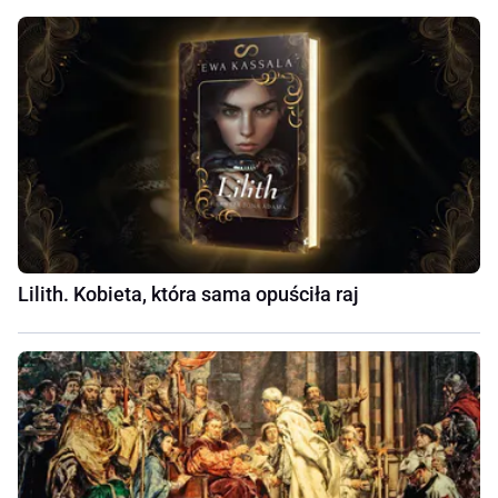
Lilith. Kobieta, która sama opuściła raj