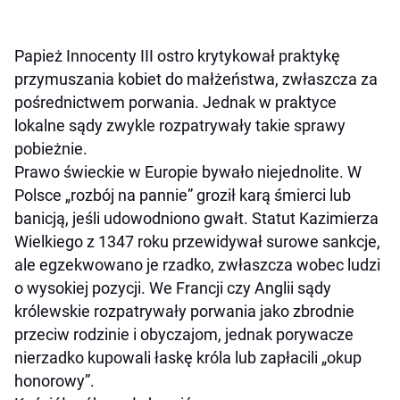
Papież Innocenty III ostro krytykował praktykę
przymuszania kobiet do małżeństwa, zwłaszcza za
pośrednictwem porwania. Jednak w praktyce
lokalne sądy zwykle rozpatrywały takie sprawy
pobieżnie.
Prawo świeckie w Europie bywało niejednolite. W
Polsce „rozbój na pannie” groził karą śmierci lub
banicją, jeśli udowodniono gwałt. Statut Kazimierza
Wielkiego z 1347 roku przewidywał surowe sankcje,
ale egzekwowano je rzadko, zwłaszcza wobec ludzi
o wysokiej pozycji. We Francji czy Anglii sądy
królewskie rozpatrywały porwania jako zbrodnie
przeciw rodzinie i obyczajom, jednak porywacze
nierzadko kupowali łaskę króla lub zapłacili „okup
honorowy”.