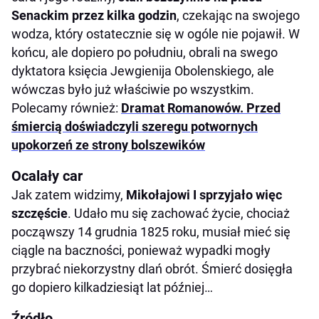
Senackim przez kilka godzin
, czekając na swojego
wodza, który ostatecznie się w ogóle nie pojawił. W
końcu, ale dopiero po południu, obrali na swego
dyktatora księcia Jewgienija Obolenskiego, ale
wówczas było już właściwie po wszystkim.
Polecamy również:
Dramat Romanowów. Przed
śmiercią doświadczyli szeregu potwornych
upokorzeń ze strony bolszewików
Ocalały car
Jak zatem widzimy,
Mikołajowi I sprzyjało więc
szczęście
. Udało mu się zachować życie, chociaż
począwszy 14 grudnia 1825 roku, musiał mieć się
ciągle na baczności, ponieważ wypadki mogły
przybrać niekorzystny dlań obrót. Śmierć dosięgła
go dopiero kilkadziesiąt lat później…
Źródło