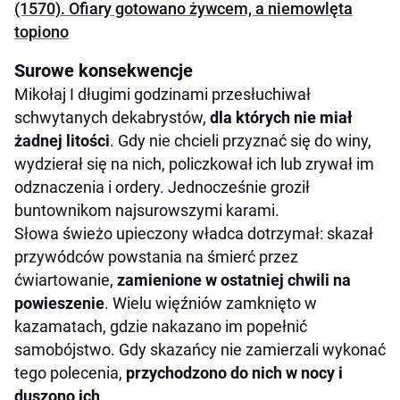
(1570). Ofiary gotowano żywcem, a niemowlęta
topiono
Surowe konsekwencje
Mikołaj I długimi godzinami przesłuchiwał
schwytanych dekabrystów,
dla których nie miał
żadnej litości
. Gdy nie chcieli przyznać się do winy,
wydzierał się na nich, policzkował ich lub zrywał im
odznaczenia i ordery. Jednocześnie groził
buntownikom najsurowszymi karami.
Słowa świeżo upieczony władca dotrzymał: skazał
przywódców powstania na śmierć przez
ćwiartowanie,
zamienione w ostatniej chwili na
powieszenie
. Wielu więźniów zamknięto w
kazamatach, gdzie nakazano im popełnić
samobójstwo. Gdy skazańcy nie zamierzali wykonać
tego polecenia,
przychodzono do nich w nocy i
duszono ich
.