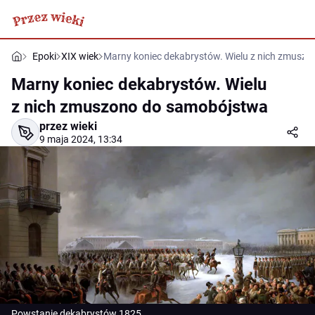
Epoki
XIX wiek
Marny koniec dekabrystów. Wielu z nich zmusz
Marny koniec dekabrystów. Wielu
z nich zmuszono do samobójstwa
przez wieki
9 maja 2024, 13:34
Powstanie dekabrystów 1825