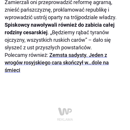
Zamierzali oni przeprowadzić reformę agrarną,
znieść pańszczyznę, proklamować republikę i
wprowadzić ustrój oparty na trójpodziale władzy.
Spiskowcy
nawoływali również do zabicia całej
rodziny cesarskiej
. „Będziemy rąbać tyranów
ojczyzny, wszystkich ruskich carów” – dało się
słyszeć z ust przyszłych powstańców.
Polecamy również:
Zemsta sadysty. Jeden z
wrogów rosyjskiego cara skończył w…dole na
śmieci