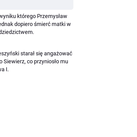
 wyniku którego Przemysław
Jednak dopiero śmierć matki w
 dziedzictwem.
ieszyński starał się angażować
 Siewierz, co przyniosło mu
a I.