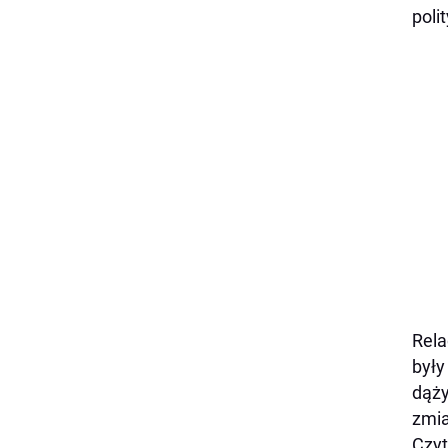
poli
Rela
były
dąży
zmia
Czyt