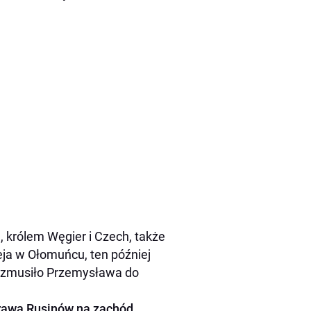
 królem Węgier i Czech, także
eja w Ołomuńcu, ten później
o zmusiło Przemysława do
prawa Rusinów na zachód