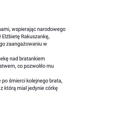
chami, wspierając narodowego
ł Elżbietę Rakuszankę,
jego zaangażowaniu w
piekę nad bratankiem
ęstwem, co pozwoliło mu
po śmierci kolejnego brata,
 którą miał jedynie córkę