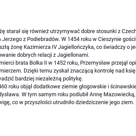
żę starał się również utrzymywać dobre stosunki z Cze
a Jerzego z Podiebradów. W 1454 roku w Cieszynie gości
szłą żonę Kazimierza IV Jagiellończyka, co świadczy o 
wanie dobrych relacji z Jagiellonami.
mierci brata Bolka II w 1452 roku, Przemysław przejął o
mierzem. Dzięki temu zyskał znaczącą kontrolę nad ksi
adzić bardziej niezależną politykę.
60 roku objął dodatkowe ziemie głogowskie i ścinawskie 
ysława. W tym samym roku poślubił Annę Mazowiecką, z
igę, co w przyszłości utrudniło dziedziczenie jego ziem.