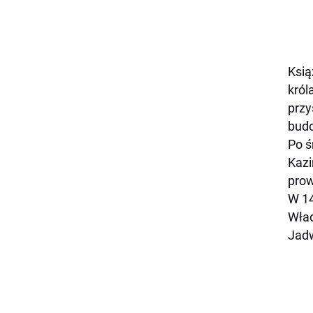
Ksią
król
przy
budo
Po ś
Kazi
prow
W 14
Wład
Jadw