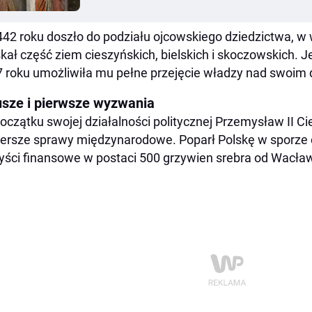
42 roku doszło do podziału ojcowskiego dziedzictwa, w
kał część ziem cieszyńskich, bielskich i skoczowskich. 
 roku umożliwiła mu pełne przejęcie władzy nad swoim
usze i pierwsze wyzwania
oczątku swojej działalności politycznej Przemysław II C
ersze sprawy międzynarodowe. Poparł Polskę w sporze o
yści finansowe w postaci 500 grzywien srebra od Wacław