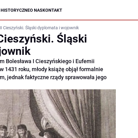
 HISTORYCZNE
O NAS
KONTAKT
I Cieszyński. Śląski dyplomata i wojownik
Cieszyński. Śląski
jownik
em Bolesława I Cieszyńskiego i Eufemii
w 1431 roku, młody książę objął formalnie
m, jednak faktyczne rządy sprawowała jego