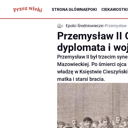
STRONA GŁÓWNA
EPOKI
CIEKAWOSTKI
Epoki
Średniowiecze
Przemysław I
Przemysław II 
dyplomata i wo
Przemysław II był trzecim syn
Mazowieckiej. Po śmierci ojca 
władzę w Księstwie Cieszyński
matka i starsi bracia.