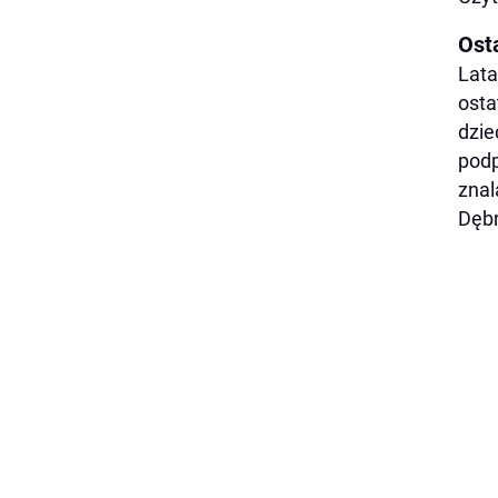
Ost
Lata
osta
dzie
podp
znal
Dębn