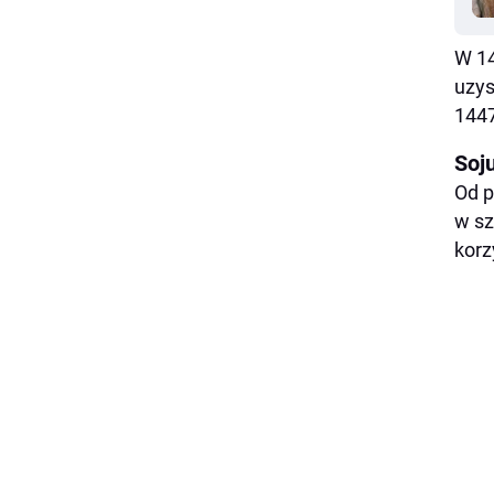
W 14
uzys
1447
Soj
Od p
w sz
korz