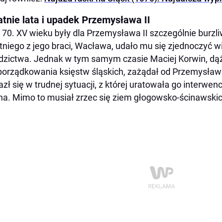
atnie lata i upadek Przemysława II
 70. XV wieku były dla Przemysława II szczególnie burzli
tniego z jego braci, Wacława, udało mu się zjednoczyć 
dzictwa. Jednak w tym samym czasie Maciej Korwin, dą
orządkowania księstw śląskich, zażądał od Przemysława
azł się w trudnej sytuacji, z której uratowała go interwe
a. Mimo to musiał zrzec się ziem głogowsko-ścinawskic