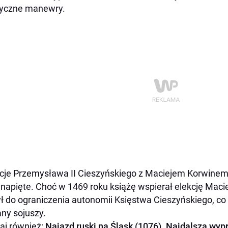
tyczne manewry.
cje Przemysława II Cieszyńskiego z Maciejem Korwinem,
 napięte. Choć w 1469 roku książę wspierał elekcję Maci
ł do ograniczenia autonomii Księstwa Cieszyńskiego, c
ny sojuszy.
aj również:
Najazd ruski na Śląsk (1076). Najdalsza wy