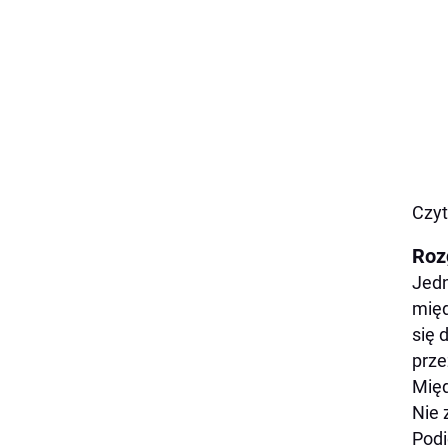
Czyt
Roz
Jedn
międ
się 
prze
Mię
Nie 
Podi