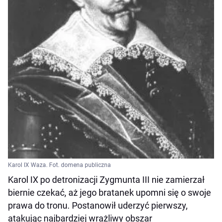
Karol IX Waza. Fot. domena publiczna
Karol IX po detronizacji Zygmunta III nie zamierzał
biernie czekać, aż jego bratanek upomni się o swoje
prawa do tronu. Postanowił uderzyć pierwszy,
atakując najbardziej wrażliwy obszar