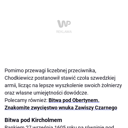
Pomimo przewagi liczebnej przeciwnika,
Chodkiewicz postanowił stawić czoła szwedzkiej
armii, licząc na lepsze wyszkolenie swoich żołnierzy
oraz własne umiejętności dowódcze.​
Polecamy również:
Bitwa pod Obertynem.
Znakomite zwycięstwo wnuka Zawiszy Czarnego
Bitwa pod Kircholmem
Rankiem 27 września 1605 roku na równinie pod