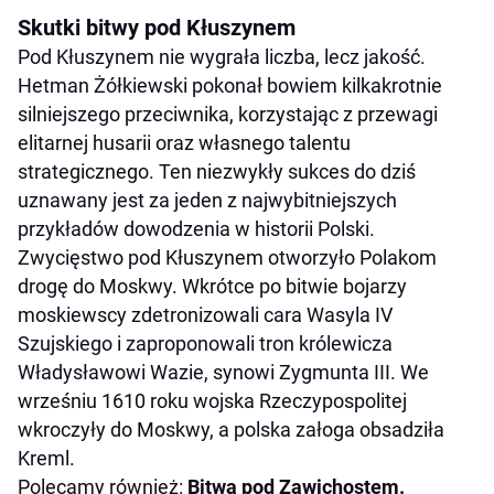
Skutki bitwy pod Kłuszynem
Pod Kłuszynem nie wygrała liczba, lecz jakość.
Hetman Żółkiewski pokonał bowiem kilkakrotnie
silniejszego przeciwnika, korzystając z przewagi
elitarnej husarii oraz własnego talentu
strategicznego. Ten niezwykły sukces do dziś
uznawany jest za jeden z najwybitniejszych
przykładów dowodzenia w historii Polski.
Zwycięstwo pod Kłuszynem otworzyło Polakom
drogę do Moskwy. Wkrótce po bitwie bojarzy
moskiewscy zdetronizowali cara Wasyla IV
Szujskiego i zaproponowali tron królewicza
Władysławowi Wazie, synowi Zygmunta III. We
wrześniu 1610 roku wojska Rzeczypospolitej
wkroczyły do Moskwy, a polska załoga obsadziła
Kreml.
Polecamy również:
Bitwa pod Zawichostem.