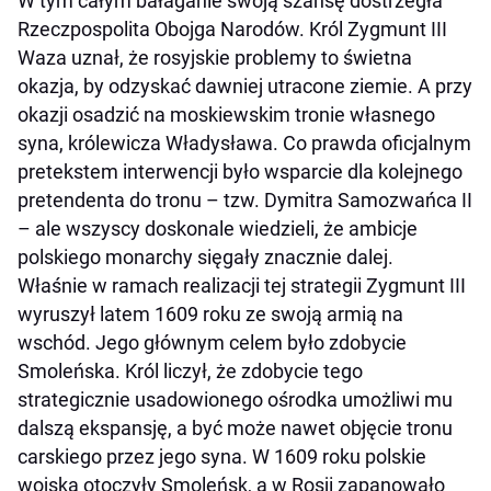
W tym całym bałaganie swoją szansę dostrzegła
Rzeczpospolita Obojga Narodów. Król Zygmunt III
Waza uznał, że rosyjskie problemy to świetna
okazja, by odzyskać dawniej utracone ziemie. A przy
okazji osadzić na moskiewskim tronie własnego
syna, królewicza Władysława. Co prawda oficjalnym
pretekstem interwencji było wsparcie dla kolejnego
pretendenta do tronu – tzw. Dymitra Samozwańca II
– ale wszyscy doskonale wiedzieli, że ambicje
polskiego monarchy sięgały znacznie dalej.
Właśnie w ramach realizacji tej strategii Zygmunt III
wyruszył latem 1609 roku ze swoją armią na
wschód. Jego głównym celem było zdobycie
Smoleńska. Król liczył, że zdobycie tego
strategicznie usadowionego ośrodka umożliwi mu
dalszą ekspansję, a być może nawet objęcie tronu
carskiego przez jego syna. W 1609 roku polskie
wojska otoczyły Smoleńsk, a w Rosji zapanowało