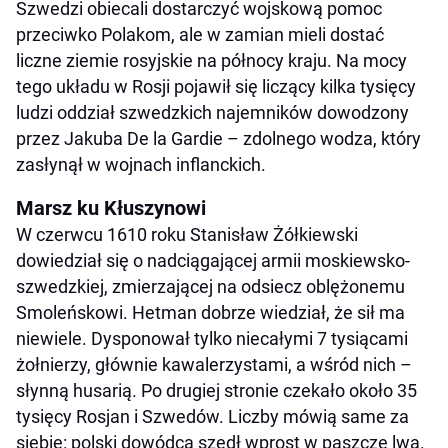
Szwedzi obiecali dostarczyć wojskową pomoc
przeciwko Polakom, ale w zamian mieli dostać
liczne ziemie rosyjskie na północy kraju. Na mocy
tego układu w Rosji pojawił się liczący kilka tysięcy
ludzi oddział szwedzkich najemników dowodzony
przez Jakuba De la Gardie – zdolnego wodza, który
zasłynął w wojnach inflanckich.
Marsz ku Kłuszynowi
W czerwcu 1610 roku Stanisław Żółkiewski
dowiedział się o nadciągającej armii moskiewsko-
szwedzkiej, zmierzającej na odsiecz oblężonemu
Smoleńskowi. Hetman dobrze wiedział, że sił ma
niewiele. Dysponował tylko niecałymi 7 tysiącami
żołnierzy, głównie kawalerzystami, a wśród nich –
słynną husarią. Po drugiej stronie czekało około 35
tysięcy Rosjan i Szwedów. Liczby mówią same za
siebie: polski dowódca szedł wprost w paszczę lwa.