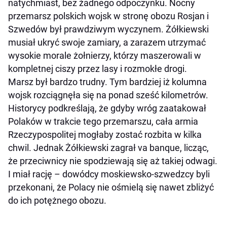
natychmiast, bez żadnego odpoczynku. Nocny
przemarsz polskich wojsk w stronę obozu Rosjan i
Szwedów był prawdziwym wyczynem. Żółkiewski
musiał ukryć swoje zamiary, a zarazem utrzymać
wysokie morale żołnierzy, którzy maszerowali w
kompletnej ciszy przez lasy i rozmokłe drogi.
Marsz był bardzo trudny. Tym bardziej iż kolumna
wojsk rozciągnęła się na ponad sześć kilometrów.
Historycy podkreślają, że gdyby wróg zaatakował
Polaków w trakcie tego przemarszu, cała armia
Rzeczypospolitej mogłaby zostać rozbita w kilka
chwil. Jednak Żółkiewski zagrał va banque, licząc,
że przeciwnicy nie spodziewają się aż takiej odwagi.
I miał rację – dowódcy moskiewsko-szwedzcy byli
przekonani, że Polacy nie ośmielą się nawet zbliżyć
do ich potężnego obozu.