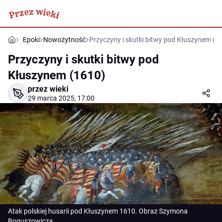
Epoki
Nowożytność
Przyczyny i skutki bitwy pod Kłuszynem (1
Przyczyny i skutki bitwy pod
Kłuszynem (1610)
przez wieki
29 marca 2025, 17:00
Atak polskiej husarii pod Kłuszynem 1610. Obraz Szymona
Boguszowicza