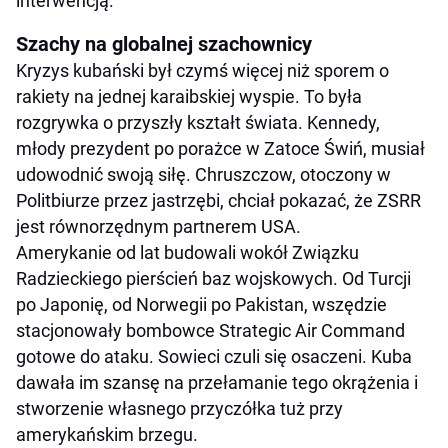
interwencją.
Szachy na globalnej szachownicy
Kryzys kubański był czymś więcej niż sporem o
rakiety na jednej karaibskiej wyspie. To była
rozgrywka o przyszły kształt świata. Kennedy,
młody prezydent po porażce w Zatoce Świń, musiał
udowodnić swoją siłę. Chruszczow, otoczony w
Politbiurze przez jastrzębi, chciał pokazać, że ZSRR
jest równorzędnym partnerem USA.
Amerykanie od lat budowali wokół Związku
Radzieckiego pierścień baz wojskowych. Od Turcji
po Japonię, od Norwegii po Pakistan, wszędzie
stacjonowały bombowce Strategic Air Command
gotowe do ataku. Sowieci czuli się osaczeni. Kuba
dawała im szansę na przełamanie tego okrążenia i
stworzenie własnego przyczółka tuż przy
amerykańskim brzegu.