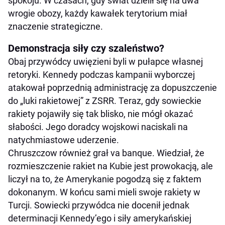
spokoju. W czasach, gdy świat dzielił się na dwa
wrogie obozy, każdy kawałek terytorium miał
znaczenie strategiczne.
Demonstracja siły czy szaleństwo?
Obaj przywódcy uwięzieni byli w pułapce własnej
retoryki. Kennedy podczas kampanii wyborczej
atakował poprzednią administrację za dopuszczenie
do „luki rakietowej” z ZSRR. Teraz, gdy sowieckie
rakiety pojawiły się tak blisko, nie mógł okazać
słabości. Jego doradcy wojskowi naciskali na
natychmiastowe uderzenie.
Chruszczow również grał va banque. Wiedział, że
rozmieszczenie rakiet na Kubie jest prowokacją, ale
liczył na to, że Amerykanie pogodzą się z faktem
dokonanym. W końcu sami mieli swoje rakiety w
Turcji. Sowiecki przywódca nie docenił jednak
determinacji Kennedy’ego i siły amerykańskiej