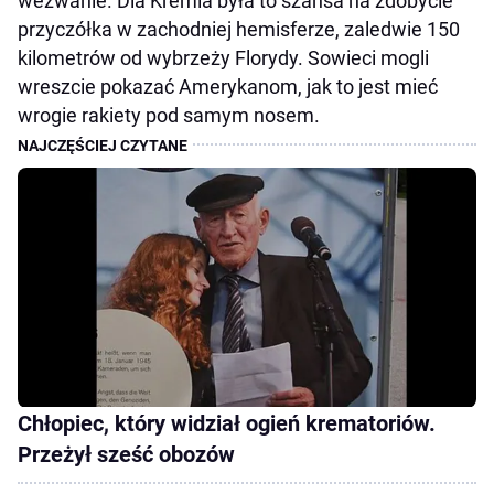
wezwanie. Dla Kremla była to szansa na zdobycie
przyczółka w zachodniej hemisferze, zaledwie 150
kilometrów od wybrzeży Florydy. Sowieci mogli
wreszcie pokazać Amerykanom, jak to jest mieć
wrogie rakiety pod samym nosem.
Chłopiec, który widział ogień krematoriów.
Przeżył sześć obozów