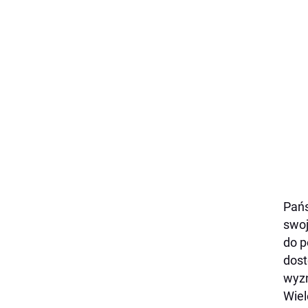
Pańs
swoj
do p
dost
wyzn
Wiel