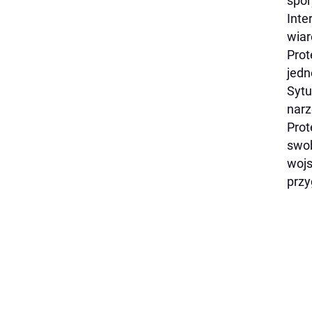
spor
Inte
wiar
Prot
jedn
Sytu
narz
Prot
swob
wojs
przy