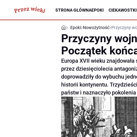
STRONA GŁÓWNA
EPOKI
CIEKAWOSTKI
Epoki
Nowożytność
Przyczyny woj
Przyczyny wojny
Początek końca
Europa XVII wieku znajdowała 
przez dziesięciolecia antagoni
doprowadziły do wybuchu jedne
historii kontynentu. Trzydzieśc
państw i naznaczyło pokoleni