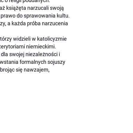
o religii poddanych.
waż książęta narzucali swoją
 prawo do sprawowania kultu.
bozy, a każda próba narzucenia
órzy widzieli w katolicyzmie
erytoriami niemieckimi.
dla swojej niezależności i
wstania formalnych sojuszy
 zbrojąc się nawzajem,