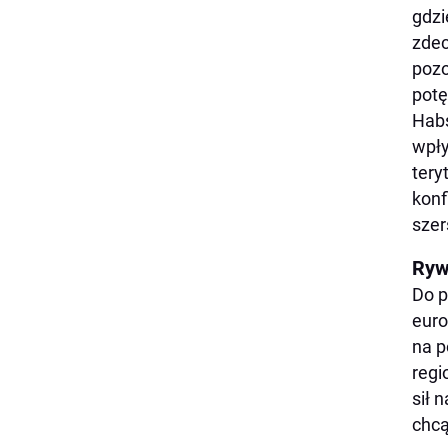
gdzi
zdec
pozo
potę
Habs
wpły
tery
konf
szer
Ryw
Do p
euro
na p
regi
sił 
chcą