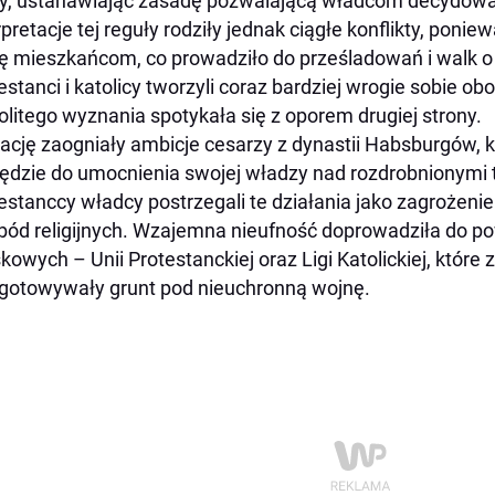
y, ustanawiając zasadę pozwalającą władcom decydować 
rpretacje tej reguły rodziły jednak ciągłe konflikty, ponie
ę mieszkańcom, co prowadziło do prześladowań i walk o
estanci i katolicy tworzyli coraz bardziej wrogie sobie o
olitego wyznania spotykała się z oporem drugiej strony.
ację zaogniały ambicje cesarzy z dynastii Habsburgów, kt
ędzie do umocnienia swojej władzy nad rozdrobnionymi t
estanccy władcy postrzegali te działania jako zagrożenie 
ód religijnych. Wzajemna nieufność doprowadziła do po
kowych – Unii Protestanckiej oraz Ligi Katolickiej, które
gotowywały grunt pod nieuchronną wojnę.