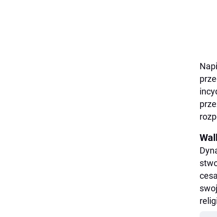
Napi
prze
incy
prze
rozp
Wal
Dyna
stwo
cesa
swoj
reli