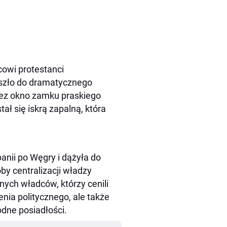
cowi protestanci
oszło do dramatycznego
rzez okno zamku praskiego
ał się iskrą zapalną, która
anii po Węgry i dążyła do
y centralizacji władzy
ych władców, którzy cenili
nia politycznego, ale także
odne posiadłości.