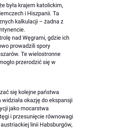
e była krajem katolickim,
iemczech i Hiszpanii. Ta
nych kalkulacji – żadna z
ntynencie.
rolę nad Węgrami, gdzie ich
wo prowadzili spory
obszarów. Te wielostronne
mogło przerodzić się w
zać się kolejne państwa
 widziała okazję do ekspansji
ycji jako mocarstwa
otęgi i przesunięcie równowagi
austriackiej linii Habsburgów,