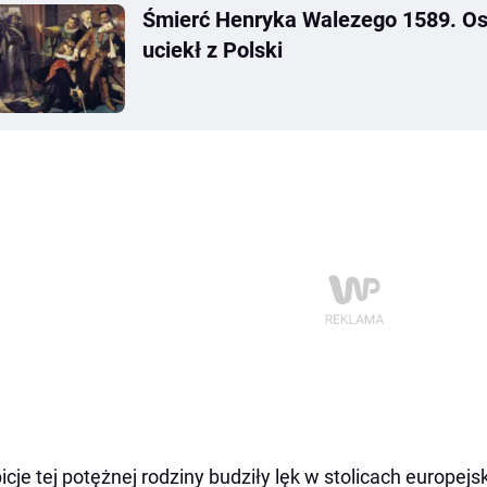
Śmierć Henryka Walezego 1589. Osta
uciekł z Polski
cje tej potężnej rodziny budziły lęk w stolicach europej