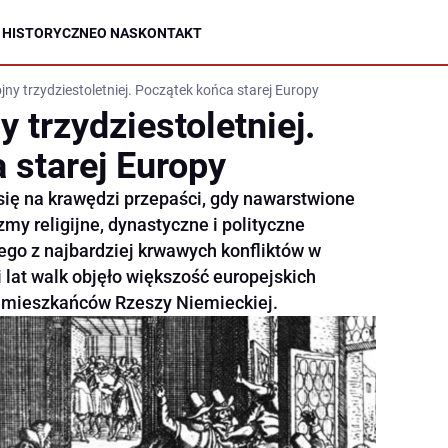
 HISTORYCZNE
O NAS
KONTAKT
ny trzydziestoletniej. Początek końca starej Europy
 trzydziestoletniej.
 starej Europy
się na krawędzi przepaści, gdy nawarstwione
zmy religijne, dynastyczne i polityczne
go z najbardziej krwawych konfliktów w
i lat walk objęło większość europejskich
a mieszkańców Rzeszy Niemieckiej.