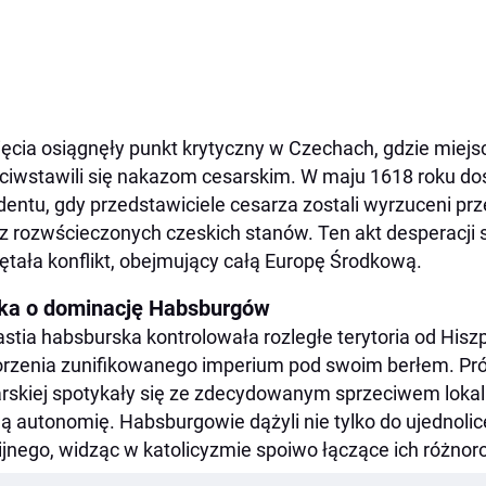
ęcia osiągnęły punkt krytyczny w Czechach, gdzie miejs
ciwstawili się nakazom cesarskim. W maju 1618 roku d
dentu, gdy przedstawiciele cesarza zostali wyrzuceni p
z rozwścieczonych czeskich stanów. Ten akt desperacji st
ętała konflikt, obejmujący całą Europę Środkową.
ka o dominację Habsburgów
stia habsburska kontrolowała rozległe terytoria od Hiszp
rzenia zunifikowanego imperium pod swoim berłem. Prób
rskiej spotykały się ze zdecydowanym sprzeciwem lokaln
ą autonomię. Habsburgowie dążyli nie tylko do ujednolice
gijnego, widząc w katolicyzmie spoiwo łączące ich różnor