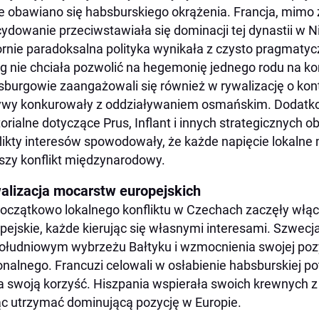
e obawiano się habsburskiego okrążenia. Francja, mimo ż
ydowanie przeciwstawiała się dominacji tej dynastii w N
rnie paradoksalna polityka wynikała z czysto pragmatycz
g nie chciała pozwolić na hegemonię jednego rodu na ko
burgowie zaangażowali się również w rywalizację o kont
wy konkurowały z oddziaływaniem osmańskim. Dodatko
torialne dotyczące Prus, Inflant i innych strategicznych 
likty interesów spowodowały, że każde napięcie lokalne 
szy konflikt międzynarodowy.
alizacja mocarstw europejskich
oczątkowo lokalnego konfliktu w Czechach zaczęły włąc
pejskie, każde kierując się własnymi interesami. Szwecja
ołudniowym wybrzeżu Bałtyku i wzmocnienia swojej poz
onalnego. Francuzi celowali w osłabienie habsburskiej p
na swoją korzyść. Hiszpania wspierała swoich krewnych z 
c utrzymać dominującą pozycję w Europie.