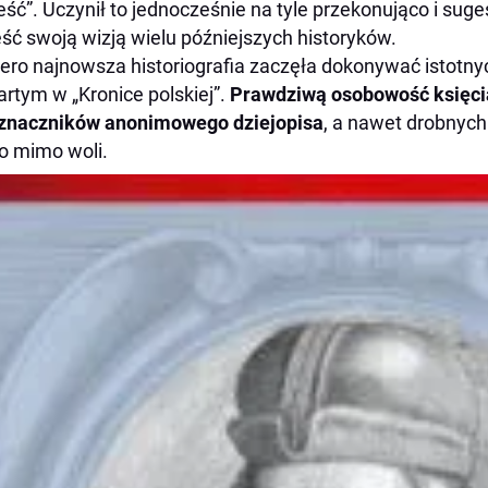
jeść”. Uczynił to jednocześnie na tyle przekonująco i sug
ść swoją wizją wielu późniejszych historyków.
ero najnowsza historiografia zaczęła dokonywać istotnyc
rtym w „Kronice polskiej”.
Prawdziwą osobowość księci
znaczników anonimowego dziejopisa
, a nawet drobnyc
o mimo woli.