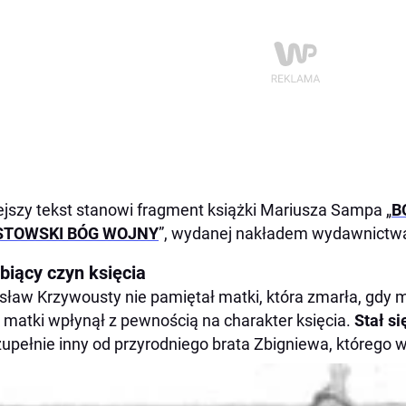
ejszy tekst stanowi fragment książki Mariusza Sampa „
B
STOWSKI BÓG WOJNY
”, wydanej nakładem wydawnictwa 
biący czyn księcia
sław Krzywousty nie pamiętał matki, która zmarła, gdy mi
 matki wpłynął z pewnością na charakter księcia.
Stał s
zupełnie inny od przyrodniego brata Zbigniewa, którego w