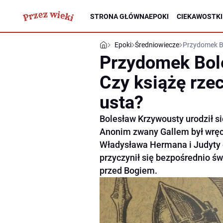
STRONA GŁÓWNA
EPOKI
CIEKAWOSTKI
Epoki
Średniowiecze
Przydomek Bo
Przydomek Bol
Czy książę rze
usta?
Bolesław Krzywousty urodził s
Anonim zwany Gallem był wręcz
Władysława Hermana i Judyty c
przyczynił się bezpośrednio św
przed Bogiem.