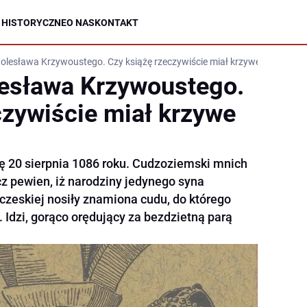
 HISTORYCZNE
O NAS
KONTAKT
lesława Krzywoustego. Czy książę rzeczywiście miał krzywe usta?
esława Krzywoustego.
czywiście miał krzywe
ię 20 sierpnia 1086 roku. Cudzoziemski mnich
 pewien, iż narodziny jedynego syna
zeskiej nosiły znamiona cudu, do którego
. Idzi, gorąco orędujący za bezdzietną parą