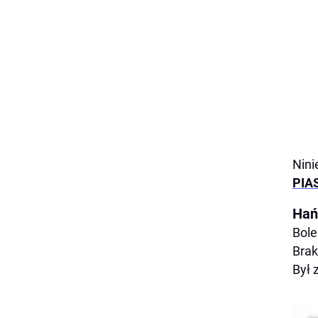
Nini
PIA
Hań
Bole
Brak
Był 