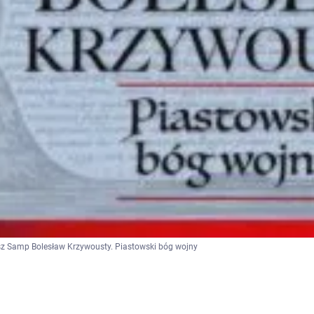
z Samp Bolesław Krzywousty. Piastowski bóg wojny