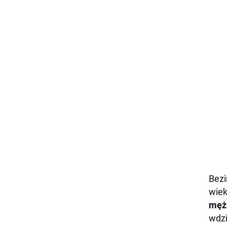
Bezi
wie
męż
wdzi