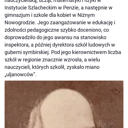
nauczycielską, ucząc matematyki i fizyki w
Instytucie Szlacheckim w Penzie, a następnie w
gimnazjum i szkole dla kobiet w Niżnym
Nowogrodzie. Jego zaangażowanie w edukację i
zdolności pedagogiczne szybko doceniono, co
doprowadziło do jego awansu na stanowisko
inspektora, a później dyrektora szkół ludowych w
guberni symbirskiej. Pod jego kierownictwem liczba
szkół w regionie znacznie wzrosła, a wielu
nauczycieli, których szkolił, zyskało miano
„uljanowców”. ​