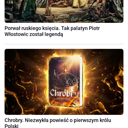
Porwał ruskiego księcia. Tak palatyn Piotr
Włostowic został legendą
Chrobry. Niezwykła powieść o pierwszym królu
Polski