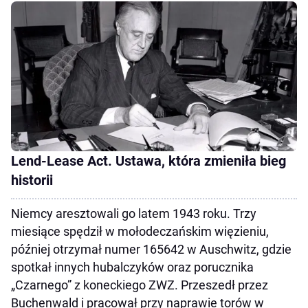
Lend-Lease Act. Ustawa, która zmieniła bieg
historii
Niemcy aresztowali go latem 1943 roku. Trzy
miesiące spędził w mołodeczańskim więzieniu,
później otrzymał numer 165642 w Auschwitz, gdzie
spotkał innych hubalczyków oraz porucznika
„Czarnego” z koneckiego ZWZ. Przeszedł przez
Buchenwald i pracował przy naprawie torów w