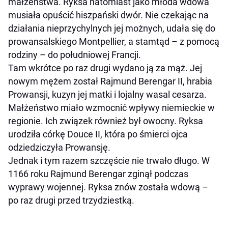
małżeństwa. Ryksa natomiast jako młoda wdowa
musiała opuścić hiszpański dwór. Nie czekając na
działania nieprzychylnych jej możnych, udała się do
prowansalskiego Montpellier, a stamtąd – z pomocą
rodziny – do południowej Francji.
Tam wkrótce po raz drugi wydano ją za mąż. Jej
nowym mężem został Rajmund Berengar II, hrabia
Prowansji, kuzyn jej matki i lojalny wasal cesarza.
Małżeństwo miało wzmocnić wpływy niemieckie w
regionie. Ich związek również był owocny. Ryksa
urodziła córkę Douce II, która po śmierci ojca
odziedziczyła Prowansję.
Jednak i tym razem szczęście nie trwało długo. W
1166 roku Rajmund Berengar zginął podczas
wyprawy wojennej. Ryksa znów została wdową –
po raz drugi przed trzydziestką.