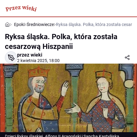
Epoki
Średniowiecze
Ryksa śląska. Polka, która została cesarz
Ryksa śląska. Polka, która została
cesarzową Hiszpanii
przez wieki
2 kwietnia 2025, 18:00
Dzieci Ryksy śląskiej. Alfons II Aragoński i Sancha Kastylijska