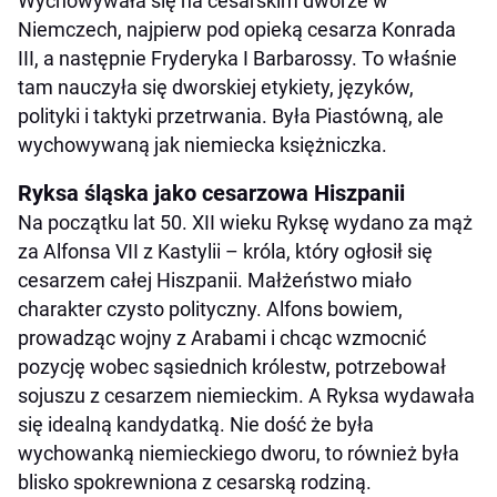
Wychowywała się na cesarskim dworze w
Niemczech, najpierw pod opieką cesarza Konrada
III, a następnie Fryderyka I Barbarossy. To właśnie
tam nauczyła się dworskiej etykiety, języków,
polityki i taktyki przetrwania. Była Piastówną, ale
wychowywaną jak niemiecka księżniczka.
Ryksa śląska jako cesarzowa Hiszpanii
Na początku lat 50. XII wieku Ryksę wydano za mąż
za Alfonsa VII z Kastylii – króla, który ogłosił się
cesarzem całej Hiszpanii. Małżeństwo miało
charakter czysto polityczny. Alfons bowiem,
prowadząc wojny z Arabami i chcąc wzmocnić
pozycję wobec sąsiednich królestw, potrzebował
sojuszu z cesarzem niemieckim. A Ryksa wydawała
się idealną kandydatką. Nie dość że była
wychowanką niemieckiego dworu, to również była
blisko spokrewniona z cesarską rodziną.