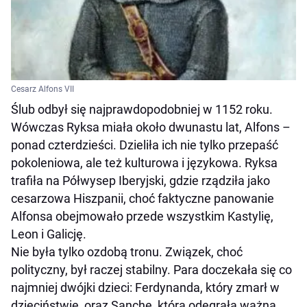
Cesarz Alfons VII
Ślub odbył się najprawdopodobniej w 1152 roku.
Wówczas Ryksa miała około dwunastu lat, Alfons –
ponad czterdzieści. Dzieliła ich nie tylko przepaść
pokoleniowa, ale też kulturowa i językowa. Ryksa
trafiła na Półwysep Iberyjski, gdzie rządziła jako
cesarzowa Hiszpanii, choć faktyczne panowanie
Alfonsa obejmowało przede wszystkim Kastylię,
Leon i Galicję.
Nie była tylko ozdobą tronu. Związek, choć
polityczny, był raczej stabilny. Para doczekała się co
najmniej dwójki dzieci: Ferdynanda, który zmarł w
dzieciństwie, oraz Sanchę, która odegrała ważną