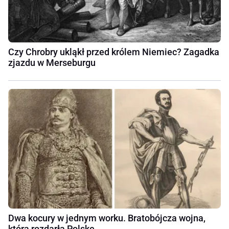
Czy Chrobry ukląkł przed królem Niemiec? Zagadka
zjazdu w Merseburgu
Dwa kocury w jednym worku. Bratobójcza wojna,
która rozdarła Polskę