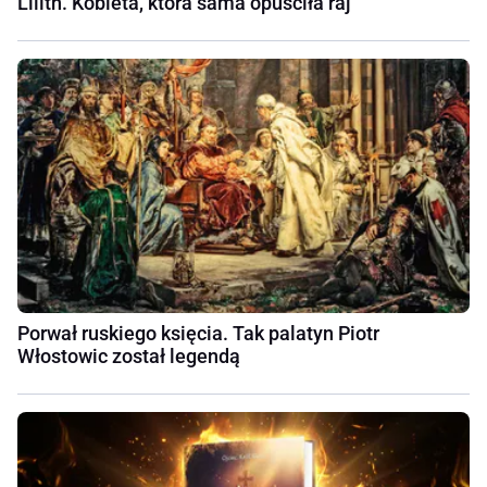
Lilith. Kobieta, która sama opuściła raj
Porwał ruskiego księcia. Tak palatyn Piotr
Włostowic został legendą