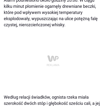
Alarm podniesiono około godziny 20:00. W ciągu
kilku minut płomienie ogarnęły drewniane beczki,
które pod wpływem wysokiej temperatury
eksplodowały, wypuszczając na ulice potężną falę
czystej, nierozcieńczonej whisky.
Według relacji świadków, ognista rzeka miała
szerokość dwóch stóp i głębokość sześciu cali, a jej