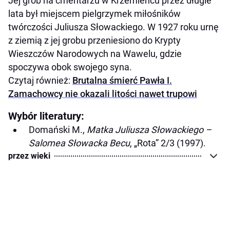
Jej grób na cmentarzu w Krzemieńcu przez długie
lata był miejscem pielgrzymek miłośników
twórczości Juliusza Słowackiego. W 1927 roku urnę
z ziemią z jej grobu przeniesiono do Krypty
Wieszczów Narodowych na Wawelu, gdzie
spoczywa obok swojego syna.
Czytaj również:
Brutalna śmierć Pawła I.
Zamachowcy nie okazali litości nawet trupowi
Wybór literatury:
Domański M.,
Matka Juliusza Słowackiego –
Salomea Słowacka Becu
, „Rota” 2/3 (1997).
przez wieki