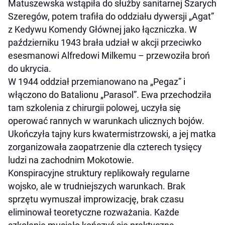
Matuszewska wstąpiła do służby sanitarnej Szarych
Szeregów, potem trafiła do oddziału dywersji „Agat”
z Kedywu Komendy Głównej jako łączniczka. W
październiku 1943 brała udział w akcji przeciwko
esesmanowi Alfredowi Milkemu – przewoziła broń
do ukrycia.
W 1944 oddział przemianowano na „Pegaz” i
włączono do Batalionu „Parasol”. Ewa przechodziła
tam szkolenia z chirurgii polowej, uczyła się
operować rannych w warunkach ulicznych bojów.
Ukończyła tajny kurs kwatermistrzowski, a jej matka
zorganizowała zaopatrzenie dla czterech tysięcy
ludzi na zachodnim Mokotowie.
Konspiracyjne struktury replikowały regularne
wojsko, ale w trudniejszych warunkach. Brak
sprzętu wymuszał improwizację, brak czasu
eliminował teoretyczne rozważania. Każde