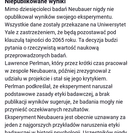
Niepublikowane wyniki
Mimo dziesięcioleci badań Neubauer nigdy nie
opublikował wyników swojego eksperymentu.
Wszystkie dane zostały przekazane na Uniwersytet
Yale z zastrzeżeniem, że będą pozostawać pod
klauzulą tajności do 2065 roku. Ta decyzja budzi
pytania o rzeczywistą wartość naukową
przeprowadzonych badań.
Lawrence Perlman, który przez krótki czas pracował
w zespole Neubauera, później zrezygnował z
udziału w projekcie i stał się jego krytykiem.
Perlman podkreślał, że eksperyment naruszał
podstawowe zasady etyki badawczej, a brak
publikacji wyników sugeruje, że badania mogły nie
przynieść oczekiwanych rezultatów.
Eksperyment Neubauera jest obecnie uznawany za
jeden z najgorszych przykładów naruszenia etyki
badawczej w historii psychologii. Uczestników nigdy