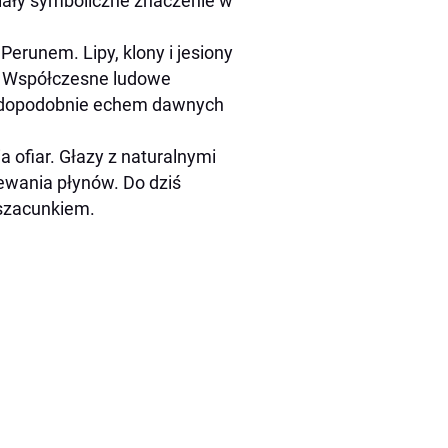
iały symboliczne znaczenie w
erunem. Lipy, klony i jesiony
. Współczesne ludowe
rawdopodobnie echem dawnych
a ofiar. Głazy z naturalnymi
ewania płynów. Do dziś
 szacunkiem.