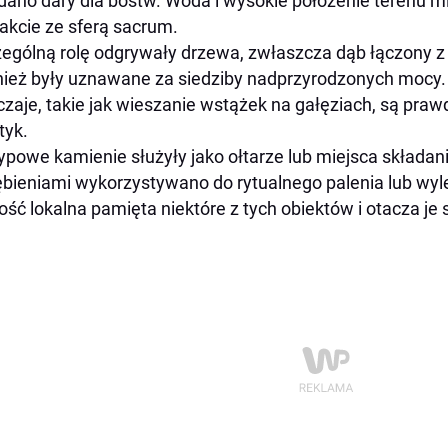
dano dary dla bóstw. Woda i wysokie położenie terenu m
akcie ze sferą sacrum.
ególną rolę odgrywały drzewa, zwłaszcza dąb łączony z P
ież były uznawane za siedziby nadprzyrodzonych mocy
zaje, takie jak wieszanie wstążek na gałęziach, są p
tyk.
ypowe kamienie służyły jako ołtarze lub miejsca składani
bieniami wykorzystywano do rytualnego palenia lub wyl
ość lokalna pamięta niektóre z tych obiektów i otacza je