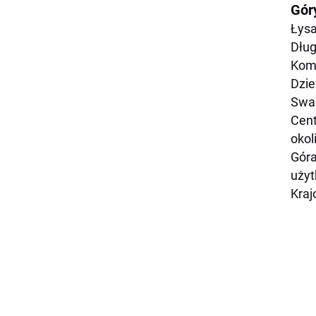
Gór
Łysa
Dług
Komp
Dzie
Swar
Cent
okol
Góra
użyt
Kraj