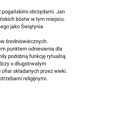
 z pogańskimi obrzędami. Jan
eńskich bóstw w tym miejscu.
ego jako Świątynia
zów średniowiecznych.
nym punktem odniesienia dla
niły podobną funkcję rytualną.
dczy o długotrwałym
 ofiar składanych przez wieki.
trzebami religijnymi.