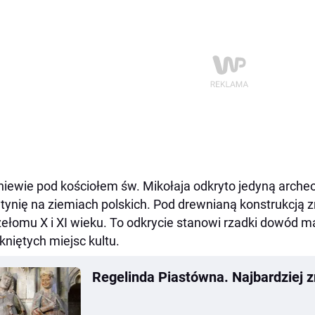
iewie pod kościołem św. Mikołaja odkryto jedyną arche
tynię na ziemiach polskich. Pod drewnianą konstrukcją 
zełomu X i XI wieku. To odkrycie stanowi rzadki dowód ma
niętych miejsc kultu.
Regelinda Piastówna. Najbardziej 