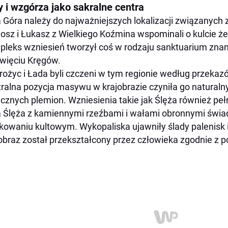
y i wzgórza jako sakralne centra
 Góra należy do najważniejszych lokalizacji związanych
osz i Łukasz z Wielkiego Koźmina wspominali o kulcie ż
leks wzniesień tworzył coś w rodzaju sanktuarium znan
więciu Kręgów.
ożyc i Łada byli czczeni w tym regionie według przeka
ralna pozycja masywu w krajobrazie czyniła go natural
icznych plemion. Wzniesienia takie jak Ślęża również peł
 Ślęża z kamiennymi rzeźbami i wałami obronnymi świa
kowaniu kultowym. Wykopaliska ujawniły ślady palenisk i
obraz został przekształcony przez człowieka zgodnie z po