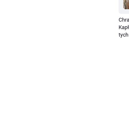
Chra
Kapł
tych