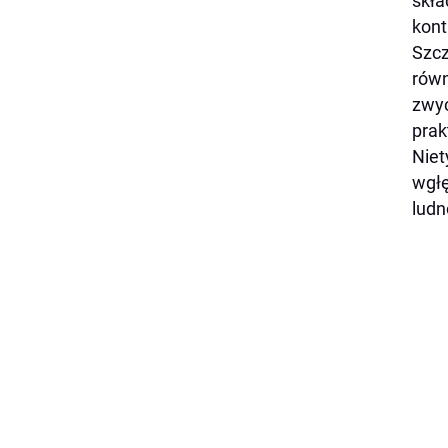
skła
kont
Szcz
równ
zwyc
prak
Niet
wgłę
ludn