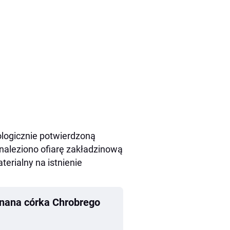
ologicznie potwierdzoną
znaleziono ofiarę zakładzinową
terialny na istnienie
znana córka Chrobrego