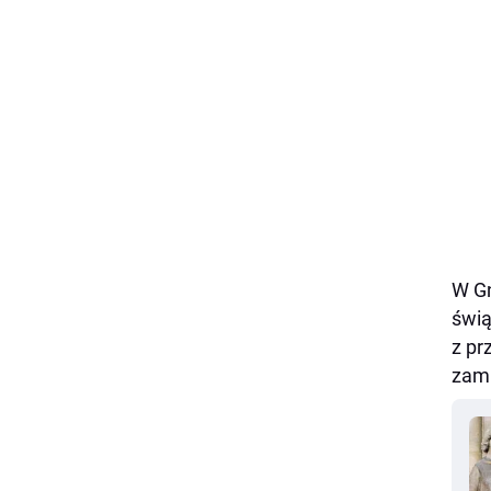
W Gn
świą
z pr
zamk