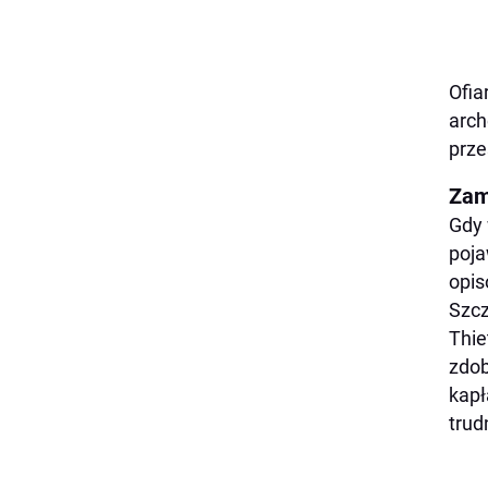
Ofia
arch
prze
Zam
Gdy 
poja
opis
Szcz
Thie
zdob
kapł
trud