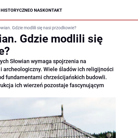
 HISTORYCZNE
O NAS
KONTAKT
wian. Gdzie modlili się nasi przodkowie?
an. Gdzie modlili się
e?
ych Słowian wymaga spojrzenia na
i archeologiczny. Wiele śladów ich religijności
pod fundamentami chrześcijańskich budowli.
rukcja ich wierzeń pozostaje fascynującym