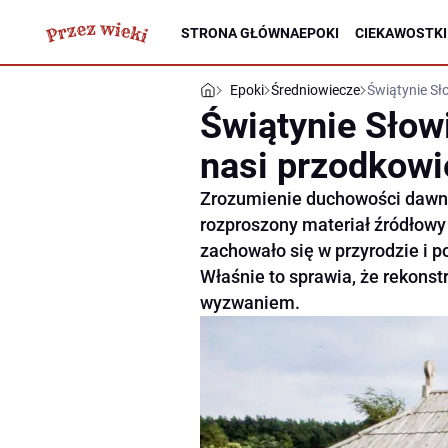
STRONA GŁÓWNA
EPOKI
CIEKAWOSTKI
Epoki
Średniowiecze
Świątynie Sło
Świątynie Słowi
nasi przodkowi
Zrozumienie duchowości dawn
rozproszony materiał źródłowy 
zachowało się w przyrodzie i 
Właśnie to sprawia, że rekonst
wyzwaniem.