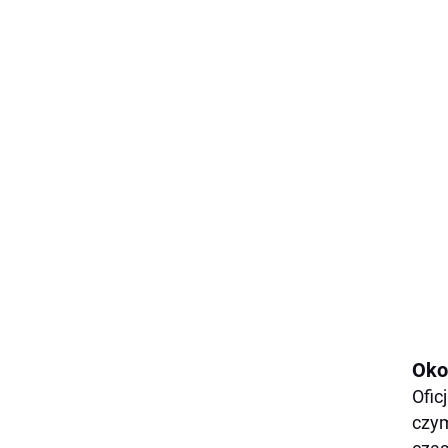
Oko
Ofic
czym