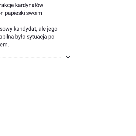
Frakcje kardynałów
on papieski swoim
isowy kandydat, ale jego
tabilna była sytuacja po
ołem.