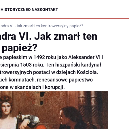
 HISTORYCZNE
O NAS
KONTAKT
ndra VI. Jak zmarł ten kontrowersyjny papież?
dra VI. Jak zmarł ten
 papież?
ie papieskim w 1492 roku jako Aleksander VI i
 sierpnia 1503 roku. Ten hiszpański kardynał
ntrowersyjnych postaci w dziejach Kościoła.
kich komnatach, renesansowe papiestwo
żone w skandalach i korupcji.