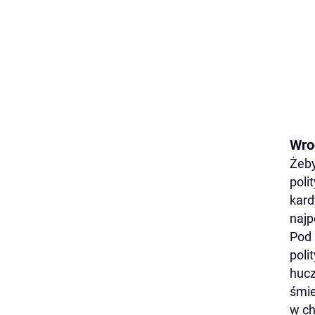
Wro
Żeby
poli
kard
najp
Pod 
poli
hucz
śmie
w ch