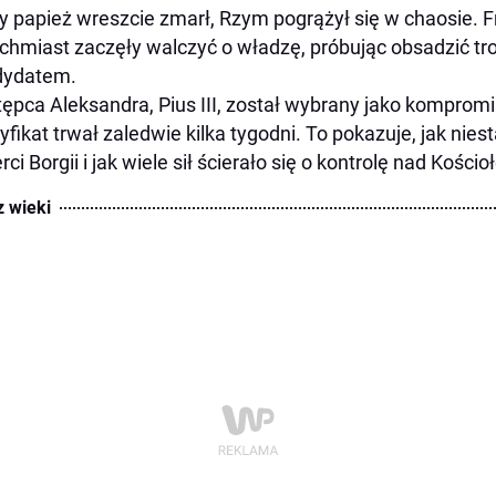
y papież wreszcie zmarł, Rzym pogrążył się w chaosie. 
chmiast zaczęły walczyć o władzę, próbując obsadzić tr
dydatem.
ępca Aleksandra, Pius III, został wybrany jako komprom
yfikat trwał zaledwie kilka tygodni. To pokazuje, jak nies
rci Borgii i jak wiele sił ścierało się o kontrolę nad Kości
z wieki