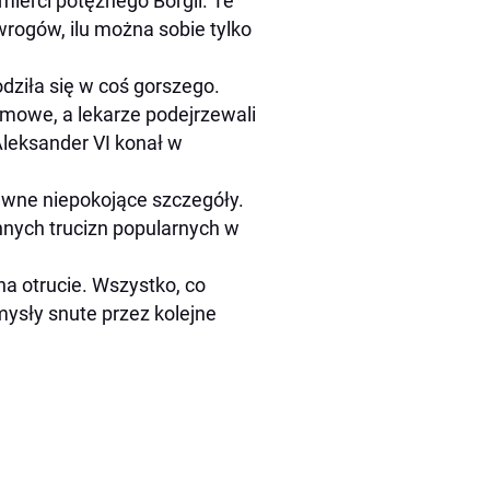
ierci potężnego Borgii. Te
 wrogów, ilu można sobie tylko
dziła się w coś gorszego.
mowe, a lekarze podejrzewali
 Aleksander VI konał w
pewne niepokojące szczegóły.
nnych trucizn popularnych w
a otrucie. Wszystko, co
mysły snute przez kolejne