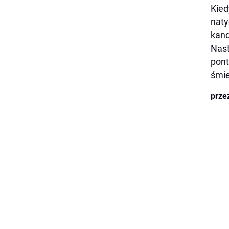
Kied
naty
kan
Nast
pont
śmie
prze