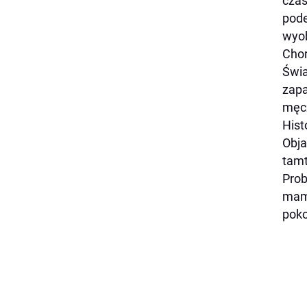
czas
pode
wyob
Chor
Świa
zapa
męcz
Hist
Obja
tamt
Prob
mamy
poko