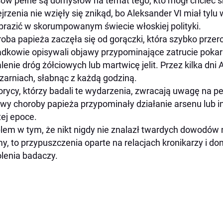
ów pełne są domysłów na temat tego, kto mógł chcieć śm
jrzenia nie wzięły się znikąd, bo Aleksander VI miał tylu
razić w skorumpowanym świecie włoskiej polityki.
oba papieża zaczęła się od gorączki, która szybko przero
dkowie opisywali objawy przypominające zatrucie pokar
lenie dróg żółciowych lub martwicę jelit. Przez kilka dni
arniach, słabnąc z każdą godziną.
orycy, którzy badali te wydarzenia, zwracają uwagę na 
wy choroby papieża przypominały działanie arsenu lub i
ej epoce.
lem w tym, że nikt nigdy nie znalazł twardych dowodów n
, to przypuszczenia oparte na relacjach kronikarzy i do
lenia badaczy.