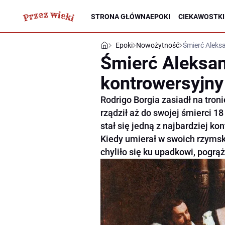
STRONA GŁÓWNA
EPOKI
CIEKAWOSTKI
Epoki
Nowożytność
Śmierć Aleksa
Śmierć Aleksan
kontrowersyjny
Rodrigo Borgia zasiadł na tron
rządził aż do swojej śmierci 18
stał się jedną z najbardziej ko
Kiedy umierał w swoich rzyms
chyliło się ku upadkowi, pogrą