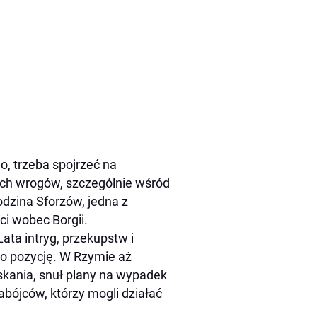
, trzeba spojrzeć na
nych wrogów, szczególnie wśród
odzina Sforzów, jedna z
ci wobec Borgii.
ata intryg, przekupstw i
ego pozycję. W Rzymie aż
yskania, snuł plany na wypadek
abójców, którzy mogli działać