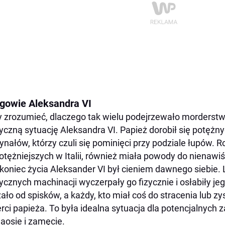
gowie Aleksandra VI
 zrozumieć, dlaczego tak wielu podejrzewało morderstwo
tyczną sytuację Aleksandra VI. Papież dorobił się potęż
ynałów, którzy czuli się pominięci przy podziale łupów. R
otężniejszych w Italii, również miała powody do nienawiś
koniec życia Aleksander VI był cieniem dawnego siebie. L
tycznych machinacji wyczerpały go fizycznie i osłabiły j
ało od spisków, a każdy, kto miał coś do stracenia lub z
rci papieża. To była idealna sytuacja dla potencjalnych z
aosie i zamęcie.