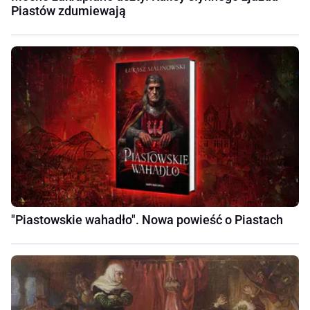
Piastów zdumiewają
"Piastowskie wahadło". Nowa powieść o Piastach