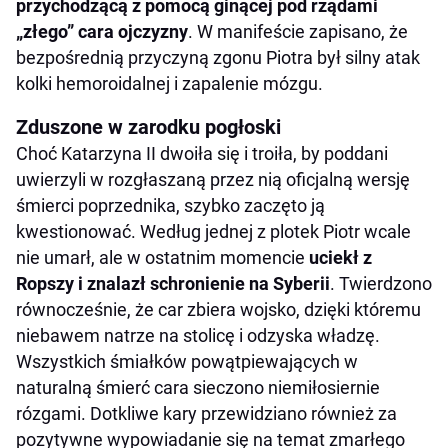
przychodzącą z pomocą ginącej pod rządami
„złego” cara ojczyzny
. W manifeście zapisano, że
bezpośrednią przyczyną zgonu Piotra był silny atak
kolki hemoroidalnej i zapalenie mózgu.
Zduszone w zarodku pogłoski
Choć Katarzyna II dwoiła się i troiła, by poddani
uwierzyli w rozgłaszaną przez nią oficjalną wersję
śmierci poprzednika, szybko zaczęto ją
kwestionować. Według jednej z plotek Piotr wcale
nie umarł, ale w ostatnim momencie
uciekł z
Ropszy i znalazł schronienie na Syberii
. Twierdzono
równocześnie, że car zbiera wojsko, dzięki któremu
niebawem natrze na stolicę i odzyska władzę.
Wszystkich śmiałków powątpiewających w
naturalną śmierć cara sieczono niemiłosiernie
rózgami. Dotkliwe kary przewidziano również za
pozytywne wypowiadanie się na temat zmarłego