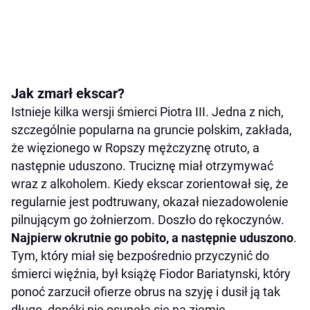
Jak zmarł ekscar?
Istnieje kilka wersji śmierci Piotra III. Jedna z nich,
szczególnie popularna na gruncie polskim, zakłada,
że więzionego w Ropszy mężczyznę otruto, a
następnie uduszono. Truciznę miał otrzymywać
wraz z alkoholem. Kiedy ekscar zorientował się, że
regularnie jest podtruwany, okazał niezadowolenie
pilnującym go żołnierzom. Doszło do rękoczynów.
Najpierw okrutnie go pobito, a następnie uduszono
.
Tym, który miał się bezpośrednio przyczynić do
śmierci więźnia, był książę Fiodor Bariatynski, który
ponoć zarzucił ofierze obrus na szyję i dusił ją tak
długo, dopóki nie osunęła się na ziemię.