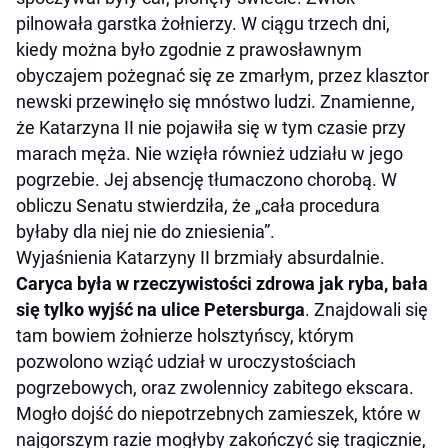
pilnowała garstka żołnierzy. W ciągu trzech dni,
kiedy można było zgodnie z prawosławnym
obyczajem pożegnać się ze zmarłym, przez klasztor
newski przewinęło się mnóstwo ludzi. Znamienne,
że Katarzyna II nie pojawiła się w tym czasie przy
marach męża. Nie wzięła również udziału w jego
pogrzebie. Jej absencję tłumaczono chorobą. W
obliczu Senatu stwierdziła, że „cała procedura
byłaby dla niej nie do zniesienia”.
Wyjaśnienia Katarzyny II brzmiały absurdalnie.
Caryca była w rzeczywistości zdrowa jak ryba, bała
się tylko wyjść na ulice Petersburga
. Znajdowali się
tam bowiem żołnierze holsztyńscy, którym
pozwolono wziąć udział w uroczystościach
pogrzebowych, oraz zwolennicy zabitego ekscara.
Mogło dojść do niepotrzebnych zamieszek, które w
najgorszym razie mogłyby zakończyć się tragicznie,