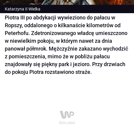
Katarzyna II Wielka
Piotra III po abdykacji wywieziono do pałacu w
Ropszy, oddalonego o kilkanaście kilometrów od
Peterhofu. Zdetronizowanego władcę umieszczono
w niewielkim pokoju, w którym nawet za dnia
panował półmrok. Mężczyźnie zakazano wychodzić
z pomieszczenia, mimo że w pobliżu pałacu
znajdowały się piękny park i jezioro. Przy drzwiach
do pokoju Piotra rozstawiono straże.