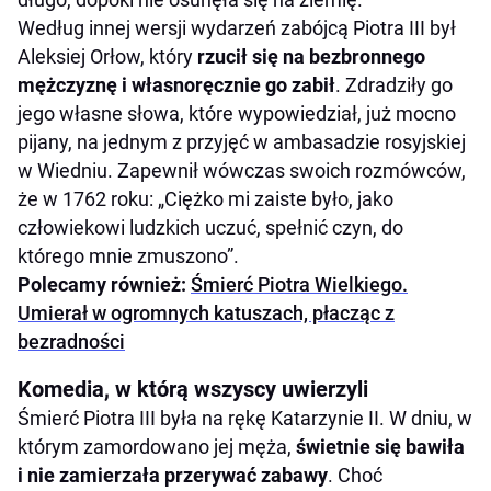
Według innej wersji wydarzeń zabójcą Piotra III był
Aleksiej Orłow, który
rzucił się na bezbronnego
mężczyznę i własnoręcznie go zabił
. Zdradziły go
jego własne słowa, które wypowiedział, już mocno
pijany, na jednym z przyjęć w ambasadzie rosyjskiej
w Wiedniu. Zapewnił wówczas swoich rozmówców,
że w 1762 roku: „Ciężko mi zaiste było, jako
człowiekowi ludzkich uczuć, spełnić czyn, do
którego mnie zmuszono”.
Polecamy również:
Śmierć Piotra Wielkiego.
Umierał w ogromnych katuszach, płacząc z
bezradności
Komedia, w którą wszyscy uwierzyli
Śmierć Piotra III była na rękę Katarzynie II. W dniu, w
którym zamordowano jej męża,
świetnie się bawiła
i nie zamierzała przerywać zabawy
. Choć