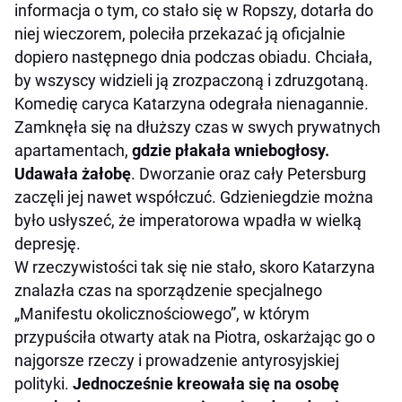
informacja o tym, co stało się w Ropszy, dotarła do
niej wieczorem, poleciła przekazać ją oficjalnie
dopiero następnego dnia podczas obiadu. Chciała,
by wszyscy widzieli ją zrozpaczoną i zdruzgotaną.
Komedię caryca Katarzyna odegrała nienagannie.
Zamknęła się na dłuższy czas w swych prywatnych
apartamentach,
gdzie płakała wniebogłosy.
Udawała żałobę
. Dworzanie oraz cały Petersburg
zaczęli jej nawet współczuć. Gdzieniegdzie można
było usłyszeć, że imperatorowa wpadła w wielką
depresję.
W rzeczywistości tak się nie stało, skoro Katarzyna
znalazła czas na sporządzenie specjalnego
„Manifestu okolicznościowego”, w którym
przypuściła otwarty atak na Piotra, oskarżając go o
najgorsze rzeczy i prowadzenie antyrosyjskiej
polityki.
Jednocześnie kreowała się na osobę