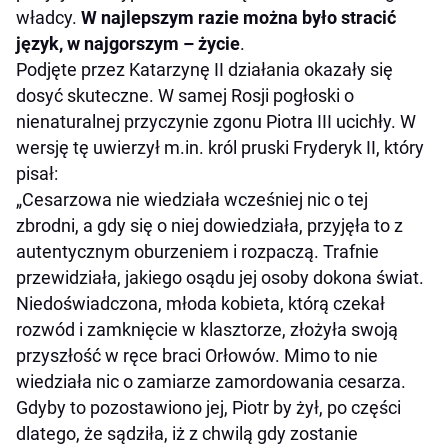
władcy.
W najlepszym razie można było stracić
język, w najgorszym – życie
.
Podjęte przez Katarzynę II działania okazały się
dosyć skuteczne. W samej Rosji pogłoski o
nienaturalnej przyczynie zgonu Piotra III ucichły. W
wersję tę uwierzył m.in. król pruski Fryderyk II, który
pisał:
„Cesarzowa nie wiedziała wcześniej nic o tej
zbrodni, a gdy się o niej dowiedziała, przyjęła to z
autentycznym oburzeniem i rozpaczą. Trafnie
przewidziała, jakiego osądu jej osoby dokona świat.
Niedoświadczona, młoda kobieta, którą czekał
rozwód i zamknięcie w klasztorze, złożyła swoją
przyszłość w ręce braci Orłowów. Mimo to nie
wiedziała nic o zamiarze zamordowania cesarza.
Gdyby to pozostawiono jej, Piotr by żył, po części
dlatego, że sądziła, iż z chwilą gdy zostanie