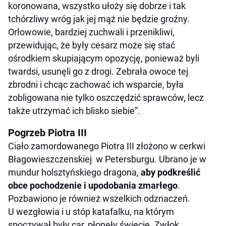
koronowana, wszystko ułoży się dobrze i tak
tchórzliwy wróg jak jej mąż nie będzie groźny.
Orłowowie, bardziej zuchwali i przenikliwi,
przewidując, że były cesarz może się stać
ośrodkiem skupiającym opozycję, ponieważ byli
twardsi, usunęli go z drogi. Zebrała owoce tej
zbrodni i chcąc zachować ich wsparcie, była
zobligowana nie tylko oszczędzić sprawców, lecz
także utrzymać ich blisko siebie”.
Pogrzeb Piotra III
Ciało zamordowanego Piotra III złożono w cerkwi
Błagowieszczenskiej w Petersburgu. Ubrano je w
mundur holsztyńskiego dragona,
aby podkreślić
obce pochodzenie i upodobania zmarłego
.
Pozbawiono je również wszelkich odznaczeń.
U wezgłowia i u stóp katafalku, na którym
spoczywał były car, płonęły świecie. Zwłok