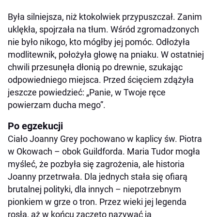
Była silniejsza, niż ktokolwiek przypuszczał. Zanim
uklękła, spojrzała na tłum. Wśród zgromadzonych
nie było nikogo, kto mógłby jej pomóc. Odłożyła
modlitewnik, położyła głowę na pniaku. W ostatniej
chwili przesunęła dłonią po drewnie, szukając
odpowiedniego miejsca. Przed ścięciem zdążyła
jeszcze powiedzieć: „Panie, w Twoje ręce
powierzam ducha mego”.
Po egzekucji
Ciało Joanny Grey pochowano w kaplicy św. Piotra
w Okowach – obok Guildforda. Maria Tudor mogła
myśleć, że pozbyła się zagrożenia, ale historia
Joanny przetrwała. Dla jednych stała się ofiarą
brutalnej polityki, dla innych – niepotrzebnym
pionkiem w grze o tron. Przez wieki jej legenda
rosła, aż w końcu zaczęto nazywać ją