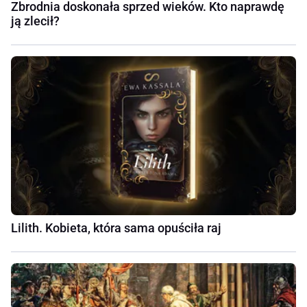
Zbrodnia doskonała sprzed wieków. Kto naprawdę
ją zlecił?
Lilith. Kobieta, która sama opuściła raj