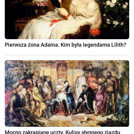
Pierwsza żona Adama. Kim była legendarna Lilith?
Mocno zakrapiane uczty. Kulisy słynnego zjazdu