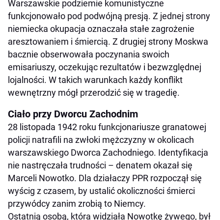
Warszawskie podziemie komunistyczne
funkcjonowało pod podwójną presją. Z jednej strony
niemiecka okupacja oznaczała stałe zagrożenie
aresztowaniem i śmiercią. Z drugiej strony Moskwa
bacznie obserwowała poczynania swoich
emisariuszy, oczekując rezultatów i bezwzględnej
lojalności. W takich warunkach każdy konflikt
wewnętrzny mógł przerodzić się w tragedię.
Ciało przy Dworcu Zachodnim
28 listopada 1942 roku funkcjonariusze granatowej
policji natrafili na zwłoki mężczyzny w okolicach
warszawskiego Dworca Zachodniego. Identyfikacja
nie nastręczała trudności – denatem okazał się
Marceli Nowotko. Dla działaczy PPR rozpoczął się
wyścig z czasem, by ustalić okoliczności śmierci
przywódcy zanim zrobią to Niemcy.
Ostatnią osobą, która widziała Nowotkę żywego, był