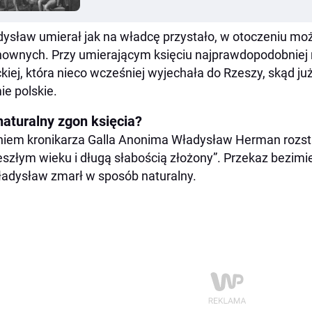
ysław umierał jak na władcę przystało, w otoczeniu m
ownych. Przy umierającym księciu najprawdopodobniej n
ckiej, która nieco wcześniej wyjechała do Rzeszy, skąd ju
ie polskie.
naturalny zgon księcia?
iem kronikarza Galla Anonima Władysław Herman rozsta
szłym wieku i długą słabością złożony”. Przekaz bezimi
ładysław zmarł w sposób naturalny.