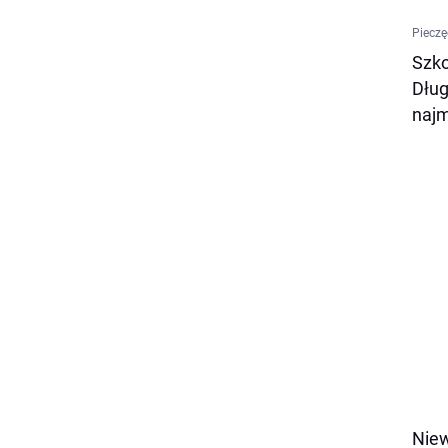
Piecz
Szko
Dług
najm
Niew