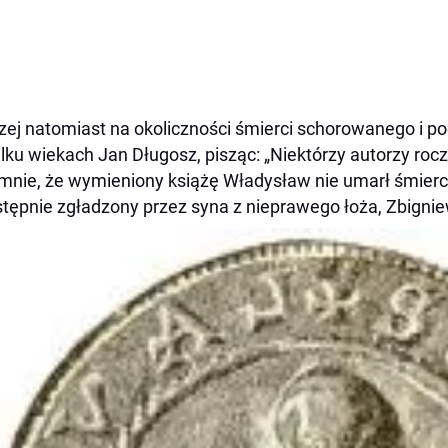
zej natomiast na okoliczności śmierci schorowanego i po
ilku wiekach Jan Długosz, pisząc: „Niektórzy autorzy roc
mnie, że wymieniony książę Władysław nie umarł śmiercią
tępnie zgładzony przez syna z nieprawego łoża, Zbignie