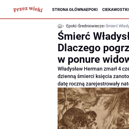
STRONA GŁÓWNA
EPOKI
CIEKAWOSTKI
Epoki
Średniowiecze
Śmierć Włady
Śmierć Władys
Dlaczego pogrz
w ponure wido
Władysław Herman zmarł 4 cze
dzienną śmierci księcia zanot
datę roczną zarejestrowały nat