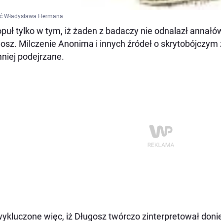
ęć Władysława Hermana
puł tylko w tym, iż żaden z badaczy nie odnalazł annałó
osz. Milczenie Anonima i innych źródeł o skrytobójczym 
niej podejrzane.
ykluczone więc, iż Długosz twórczo zinterpretował doni