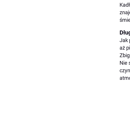
Kadł
znaj
śmie
Dłu
Jak 
aż p
Zbig
Nie 
czyn
atmo