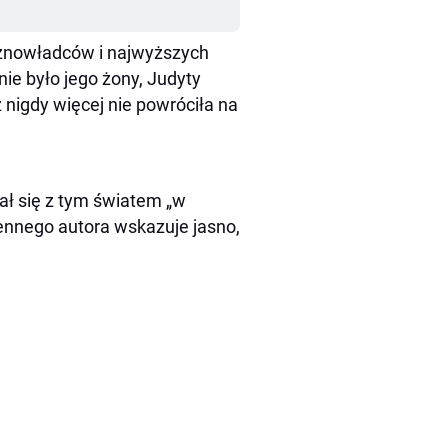
ożnowładców i najwyższych
ie było jego żony, Judyty
ż nigdy więcej nie powróciła na
ł się z tym światem „w
ennego autora wskazuje jasno,