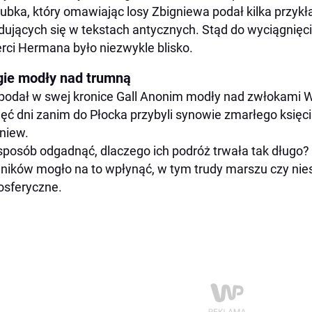
ubka, który omawiając losy Zbigniewa podał kilka przyk
dujących się w tekstach antycznych. Stąd do wyciągnięci
rci Hermana było niezwykle blisko.
gie modły nad trumną
podał w swej kronice Gall Anonim modły nad zwłokami
ięć dni zanim do Płocka przybyli synowie zmarłego księcia
niew.
sposób odgadnąć, dlaczego ich podróż trwała tak długo?
ników mogło na to wpłynąć, w tym trudy marszu czy nie
sferyczne.