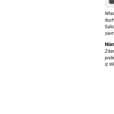
Wład
duch
Sali
ziem
Nie
Zdan
pode
iż W