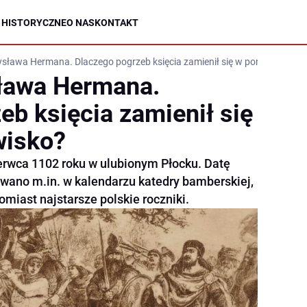
 HISTORYCZNE
O NAS
KONTAKT
sława Hermana. Dlaczego pogrzeb księcia zamienił się w ponure widow
ława Hermana.
eb księcia zamienił się
wisko?
rwca 1102 roku w ulubionym Płocku. Datę
owano m.in. w kalendarzu katedry bamberskiej,
omiast najstarsze polskie roczniki.