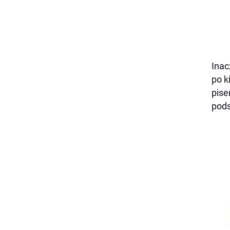
Inac
po k
pise
pods