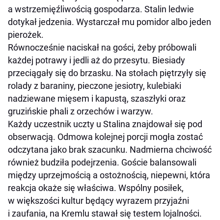
a wstrzemięźliwością gospodarza. Stalin ledwie
dotykał jedzenia. Wystarczał mu pomidor albo jeden
pierożek.
Równocześnie naciskał na gości, żeby próbowali
każdej potrawy i jedli aż do przesytu. Biesiady
przeciągały się do brzasku. Na stołach piętrzyły się
rolady z baraniny, pieczone jesiotry, kulebiaki
nadziewane mięsem i kapustą, szaszłyki oraz
gruzińskie phali z orzechów i warzyw.
Każdy uczestnik uczty u Stalina znajdował się pod
obserwacją. Odmowa kolejnej porcji mogła zostać
odczytana jako brak szacunku. Nadmierna chciwość
również budziła podejrzenia. Goście balansowali
między uprzejmością a ostożnością, niepewni, która
reakcja okaże się właściwa. Wspólny posiłek,
w większości kultur będący wyrazem przyjaźni
i zaufania, na Kremlu stawał się testem lojalności.