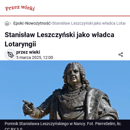
Epoki
Nowożytność
Stanisław Leszczyński jako władca Lotaryn
Stanisław Leszczyński jako władca
Lotaryngii
przez wieki
5 marca 2025, 12:00
Pomnik Stanisława Leszczyńskiego w Nancy. Fot. PierreSelim, lic.
CC BY 3.0