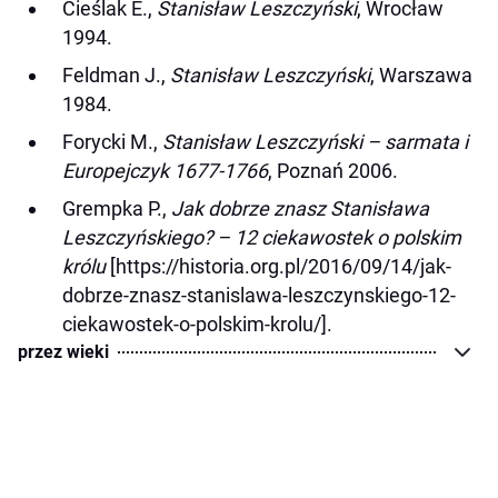
Cieślak E.,
Stanisław Leszczyński
, Wrocław
1994.
Feldman J.,
Stanisław Leszczyński
, Warszawa
1984.
Forycki M.,
Stanisław Leszczyński – sarmata i
Europejczyk 1677-1766
, Poznań 2006.
Grempka P.,
Jak dobrze znasz Stanisława
Leszczyńskiego? – 12 ciekawostek o polskim
królu
[https://historia.org.pl/2016/09/14/jak-
dobrze-znasz-stanislawa-leszczynskiego-12-
ciekawostek-o-polskim-krolu/].
przez wieki