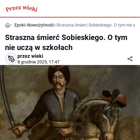
Epoki
Nowożytność
Straszna śmierć Sobieskiego. O tym nie uc
Straszna śmierć Sobieskiego. O tym
nie uczą w szkołach
przez wieki
8 grudnia 2025, 17:47