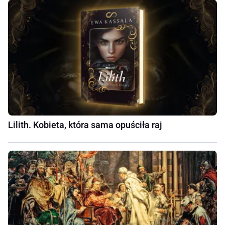
Lilith. Kobieta, która sama opuściła raj