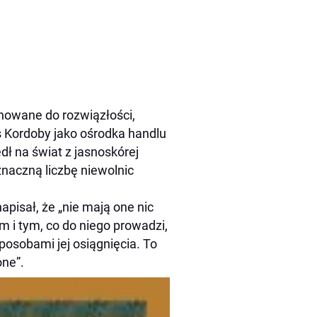
ynowane do rozwiązłości,
 Kordoby jako ośrodka handlu
ł na świat z jasnoskórej
znaczną liczbę niewolnic
apisał, że „nie mają one nic
 i tym, co do niego prowadzi,
sposobami jej osiągnięcia. To
one”.