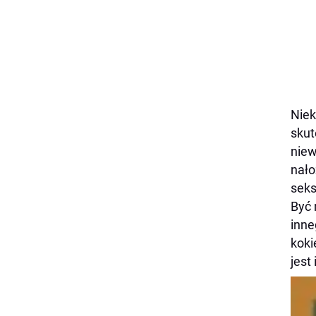
Niek
skut
niew
nało
seks
Być 
inne
koki
jest