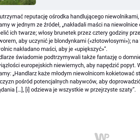
utrzymać reputację ośrodka handlującego niewolnikami, 
amy w jednym ze źródeł, „nakładali maści na niewolnice o
elić ich twarze; włosy brunetek przez cztery godziny p
worem, aby uczynić je blondynkami («złotowłosymi»); na 
olnic nakładano maści, aby je «upiększyć»”.
larze świadomie podtrzymywali także fantazję o domn
iązłości europejskich niewiernych, aby napędzić popyt
amy: „Handlarz każe młodym niewolnicom kokietować st
zyzn pośród potencjalnych nabywców, aby doprowadzić 
dania […], [i] odziewa je wszystkie w przejrzyste szaty”.