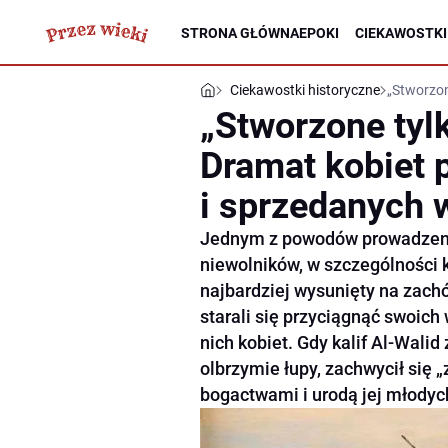
STRONA GŁÓWNA
EPOKI
CIEKAWOSTKI
Ciekawostki historyczne
„Stworzon
„Stworzone tyl
Dramat kobiet
i sprzedanych 
Jednym z powodów prowadzeni
niewolników, w szczególności 
najbardziej wysunięty na zac
starali się przyciągnąć swoic
nich kobiet. Gdy kalif Al-Wali
olbrzymie łupy, zachwycił się 
bogactwami i urodą jej młodyc