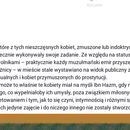
tóre z tych nieszczęsnych kobiet, zmuszone lub indoktr
ecznie wykonywały swoje zadanie. Ze względu na status
olnikami – praktycznie każdy muzułmański emir przyszed
żnicy – w mieście stale wystawiano na widok publiczny 
ualnych i kobiet przymuszonych do prostytucji.
może to właśnie te kobiety miał na myśli Ibn Hazm, gdy n
go, co wypełniałoby ich umysły, poza związkiem miłosnym
etowaniem i tym, jak to się czyni, intymnością i różnymi 
 ich jedyne zajęcie i do niczego innego nie zostały stworz