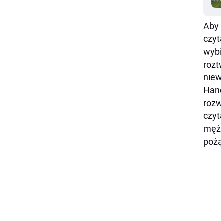
Aby 
czyt
wybi
rozt
niew
Hand
rozw
czyt
mężc
pożą