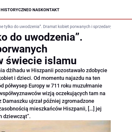
 HISTORYCZNE
O NAS
KONTAKT
e tylko do uwodzenia”. Dramat kobiet porwanych i sprzedanych w świec
ko do uwodzenia”.
 porwanych
w świecie islamu
a dżihadu w Hiszpanii pozostawało zdobycie
kobiet i dzieci. Od momentu najazdu na ten
hód półwysep Europy w 711 roku muzułmanie
h współwyznawców wizją oczekujących tam na
d z Damaszku ujrzał później zgromadzone
„zasobnością mieszkańców Hiszpanii, […] jej
h dziewcząt”.