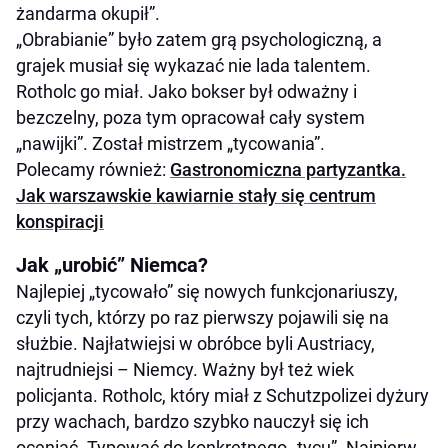
żandarma okupił”.
„Obrabianie” było zatem grą psychologiczną, a
grajek musiał się wykazać nie lada talentem.
Rotholc go miał. Jako bokser był odważny i
bezczelny, poza tym opracował cały system
„nawijki”. Został mistrzem „tycowania”.
Polecamy również:
Gastronomiczna partyzantka.
Jak warszawskie kawiarnie stały się centrum
konspiracji
Jak „urobić” Niemca?
Najlepiej „tycowało” się nowych funkcjonariuszy,
czyli tych, którzy po raz pierwszy pojawili się na
służbie. Najłatwiejsi w obróbce byli Austriacy,
najtrudniejsi – Niemcy. Ważny był też wiek
policjanta. Rotholc, który miał z Schutzpolizei dyżury
przy wachach, bardzo szybko nauczył się ich
oceniać. Typować do konkretnego „tycu”. Najpierw,