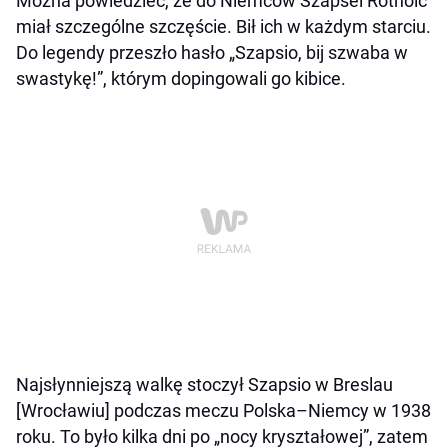
Można powiedzieć, że do Niemców Szapsel Rotholc
miał szczególne szczęście. Bił ich w każdym starciu.
Do legendy przeszło hasło „Szapsio, bij szwaba w
swastykę!”, którym dopingowali go kibice.
Najsłynniejszą walkę stoczył Szapsio w Breslau
[Wrocławiu] podczas meczu Polska–Niemcy w 1938
roku. To było kilka dni po „nocy kryształowej”, zatem