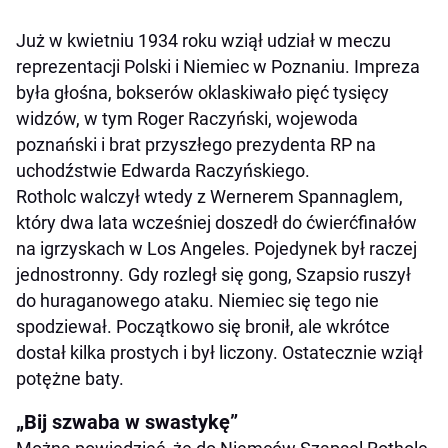
Już w kwietniu 1934 roku wziął udział w meczu
reprezentacji Polski i Niemiec w Poznaniu. Impreza
była głośna, bokserów oklaskiwało pięć tysięcy
widzów, w tym Roger Raczyński, wojewoda
poznański i brat przyszłego prezydenta RP na
uchodźstwie Edwarda Raczyńskiego.
Rotholc walczył wtedy z Wernerem Spannaglem,
który dwa lata wcześniej doszedł do ćwierćfinałów
na igrzyskach w Los Angeles. Pojedynek był raczej
jednostronny. Gdy rozległ się gong, Szapsio ruszył
do huraganowego ataku. Niemiec się tego nie
spodziewał. Początkowo się bronił, ale wkrótce
dostał kilka prostych i był liczony. Ostatecznie wziął
potężne baty.
„Bij szwaba w swastykę”