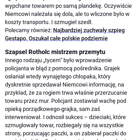
wypchane towarem po samą plandekę. Oczywiście
Niemcowi należała się dola, ale to wliczone było w
koszty transportu. I szmugiel szedł.
Polecamy również:
Najbardziej zuchwały szpieg
Gestapo. Oszukał całe polskie podziemie
Szapsel Rotholc mistrzem przemytu
Innego rodzaju „tycem” było wprowadzenie
policjanta w błąd z pomocą pośrednika. Grajek
osłaniał wtedy wynajętego chłopaka, który
dyskretnie sprzedawał Niemcowi informację, na
przykład, że za rogiem trwa właśnie przerzucanie
towaru przez mur. Policjant zostawiał wachę pod
opieką porządkowego-grajka, sam zaś
interweniował. I odnosił sukces – dzieciaki, które
szmuglowały towar, rozbiegały się na wszystkie
strony, porzucając paczki, a on zabierał paczki do