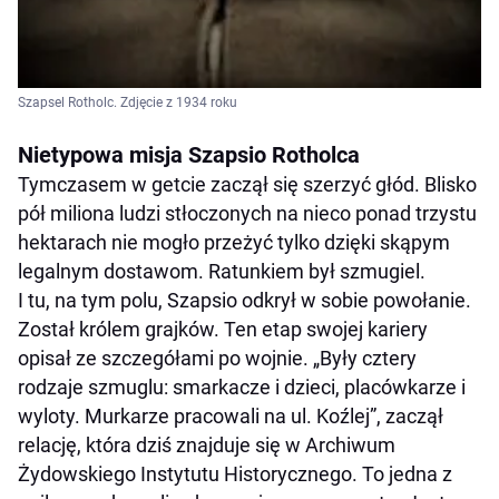
Szapsel Rotholc. Zdjęcie z 1934 roku
Nietypowa misja Szapsio Rotholca
Tymczasem w getcie zaczął się szerzyć głód. Blisko
pół miliona ludzi stłoczonych na nieco ponad trzystu
hektarach nie mogło przeżyć tylko dzięki skąpym
legalnym dostawom. Ratunkiem był szmugiel.
I tu, na tym polu, Szapsio odkrył w sobie powołanie.
Został królem grajków. Ten etap swojej kariery
opisał ze szczegółami po wojnie. „Były cztery
rodzaje szmuglu: smarkacze i dzieci, placówkarze i
wyloty. Murkarze pracowali na ul. Koźlej”, zaczął
relację, która dziś znajduje się w Archiwum
Żydowskiego Instytutu Historycznego. To jedna z