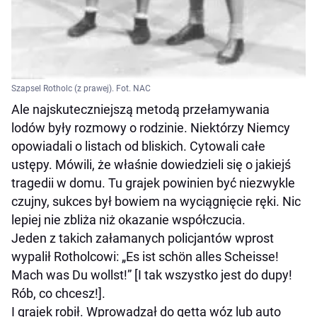
Szapsel Rotholc (z prawej). Fot. NAC
Ale najskuteczniejszą metodą przełamywania
lodów były rozmowy o rodzinie. Niektórzy Niemcy
opowiadali o listach od bliskich. Cytowali całe
ustępy. Mówili, że właśnie dowiedzieli się o jakiejś
tragedii w domu. Tu grajek powinien być niezwykle
czujny, sukces był bowiem na wyciągnięcie ręki. Nic
lepiej nie zbliża niż okazanie współczucia.
Jeden z takich załamanych policjantów wprost
wypalił Rotholcowi: „Es ist schön alles Scheisse!
Mach was Du wollst!” [I tak wszystko jest do dupy!
Rób, co chcesz!].
I grajek robił. Wprowadzał do getta wóz lub auto