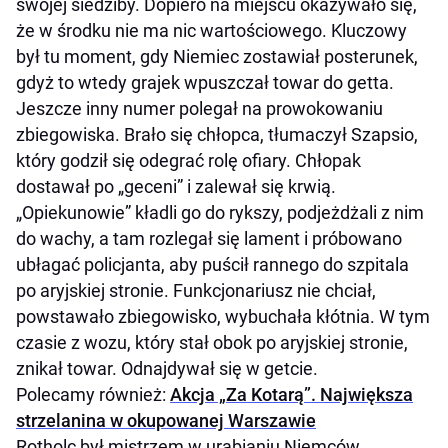
swojej siedziby. Dopiero na miejscu okazywało się,
że w środku nie ma nic wartościowego. Kluczowy
był tu moment, gdy Niemiec zostawiał posterunek,
gdyż to wtedy grajek wpuszczał towar do getta.
Jeszcze inny numer polegał na prowokowaniu
zbiegowiska. Brało się chłopca, tłumaczył Szapsio,
który godził się odegrać rolę ofiary. Chłopak
dostawał po „geceni” i zalewał się krwią.
„Opiekunowie” kładli go do rykszy, podjeżdżali z nim
do wachy, a tam rozlegał się lament i próbowano
ubłagać policjanta, aby puścił rannego do szpitala
po aryjskiej stronie. Funkcjonariusz nie chciał,
powstawało zbiegowisko, wybuchała kłótnia. W tym
czasie z wozu, który stał obok po aryjskiej stronie,
znikał towar. Odnajdywał się w getcie.
Polecamy również:
Akcja „Za Kotarą”. Największa
strzelanina w okupowanej Warszawie
Rotholc był mistrzem w urabianiu Niemców.