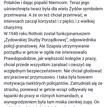
Polaków i dając popalić Niemcom. Teraz jego
uśmiechnięta twarz była dla wielu Żydów symbolem
przetrwania. A że on też chciał przetrwać, w
interesach zaczął korzystać i z pięści, i z wielkiej
charyzmy.
W 1940 roku Rotholc został funkcjonariuszem
„Żydowskiej Służby Porządkowej”, odpowiednika
policji granatowej. Ale Szapsia utrzymywanie
porządku w getcie w ogóle nie interesowało.
Prawdopodobnie, jak większość kolegów z pracy,
chciał przede wszystkim zarabiać i cieszyć się
względnym bezpieczeństwem. Nie chciał głodować
ani pracować przymusowo. I taka była bowiem
motywacja niektórych policjantów. Zatrudniali się ze
strachu, ponieważ w getcie wciąż odbywały się
łapanki do pracy w różnych komandach, a
wynagrodzeniem była tam miska cienkiej zupy. On