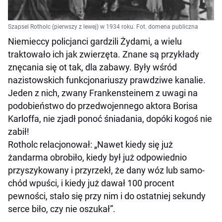
Szapsel Rotholc (pierwszy z lewej) w 1934 roku. Fot. domena publiczna
Niemieccy policjanci gardzili Żydami, a wielu
traktowało ich jak zwierzęta. Znane są przykłady
znęcania się ot tak, dla zabawy. Były wśród
nazistowskich funkcjonariuszy prawdziwe kanalie.
Jeden z nich, zwany Frankensteinem z uwagi na
podobieństwo do przedwojennego aktora Borisa
Karloffa, nie zjadł ponoć śniadania, dopóki kogoś nie
zabił!
Rotholc relacjonował: „Nawet kiedy się już
żandarma obrobiło, kiedy był już odpowiednio
przyszykowany i przyrzekł, że dany wóz lub samo-
chód wpuści, i kiedy już dawał 100 procent
pewności, stało się przy nim i do ostatniej sekundy
serce biło, czy nie oszukał”.