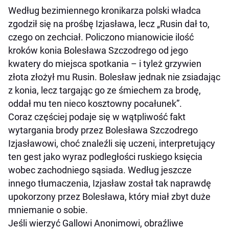
Według bezimiennego kronikarza polski władca
zgodził się na prośbę Izjasława, lecz „Rusin dał to,
czego on zechciał. Policzono mianowicie ilość
kroków konia Bolesława Szczodrego od jego
kwatery do miejsca spotkania – i tyleż grzywien
złota złożył mu Rusin. Bolesław jednak nie zsiadając
z konia, lecz targając go ze śmiechem za brodę,
oddał mu ten nieco kosztowny pocałunek”.
Coraz częściej podaje się w wątpliwość fakt
wytargania brody przez Bolesława Szczodrego
Izjasławowi, choć znaleźli się uczeni, interpretujący
ten gest jako wyraz podległości ruskiego księcia
wobec zachodniego sąsiada. Według jeszcze
innego tłumaczenia, Izjasław został tak naprawdę
upokorzony przez Bolesława, który miał zbyt duże
mniemanie o sobie.
Jeśli wierzyć Gallowi Anonimowi, obraźliwe