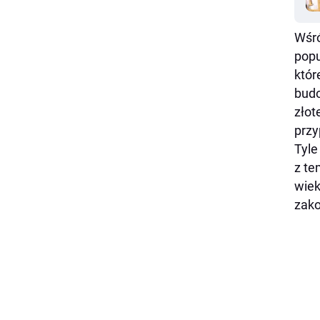
Wśró
popu
któ
budo
złot
przy
Tyle
z te
wiek
zako