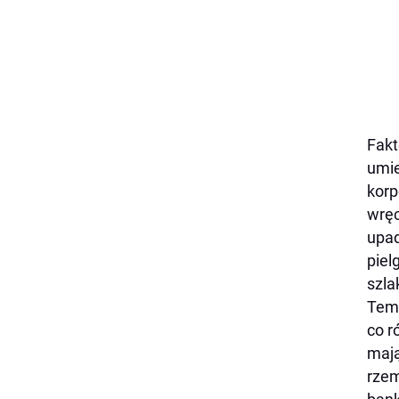
Fakt
umie
korp
wręc
upad
piel
szla
Temp
co r
mają
rzem