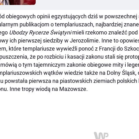
d obiegowych opinii egzystujących dziś w powszechnej
larnym publikacjom o templariuszach, najbardziej znane 
rego
Ubodzy
Rycerze
Świątyni
mieli rzekomo znaleźć pod
wy ich pierwszej siedziby w Jerozolimie. Inne to opowi
em, które templariusze wywieźli ponoć z Francji do Szkocj
puszczenia, że po rozbiciu i kasacji zakonu stali się prot
 mówią o tym tajemniczym zakonie obiegowe mity i lege
mplariuszowskich wątków wiedzie także na Dolny Śląsk, do
u powstała pierwsza na piastowskich ziemiach polskic
nu. Inne tropy wiodą na Mazowsze.