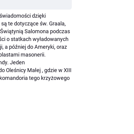
 świadomości dzięki
są te dotyczące św. Graala,
 Świątynią Salomona podczas
eści o statkach wyładowanych
i, a później do Ameryki, oraz
oplastami masonerii.
ndy. Jeden
 Oleśnicy Małej , gdzie w XIII
h komandoria tego krzyżowego