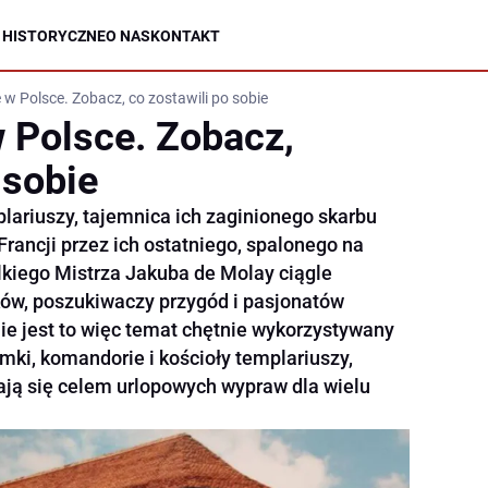
 HISTORYCZNE
O NAS
KONTAKT
 w Polsce. Zobacz, co zostawili po sobie
 Polsce. Zobacz,
 sobie
ariuszy, tajemnica ich zaginionego skarbu
Francji przez ich ostatniego, spalonego na
lkiego Mistrza Jakuba de Molay ciągle
ów, poszukiwaczy przygód i pasjonatów
ie jest to więc temat chętnie wykorzystywany
mki, komandorie i kościoły templariuszy,
tają się celem urlopowych wypraw dla wielu