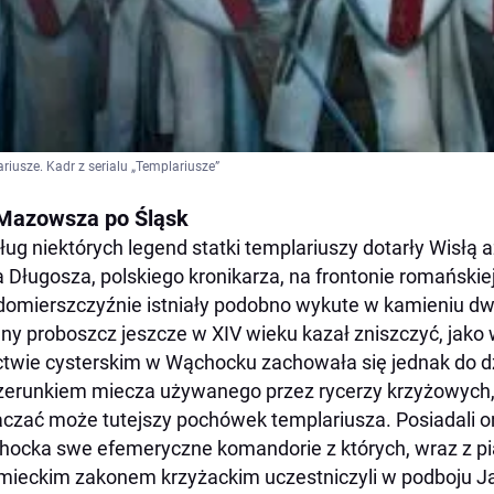
riusze. Kadr z serialu „Templariusze”
Mazowsza po Śląsk
ug niektórych legend statki templariuszy dotarły Wisłą 
 Długosza, polskiego kronikarza, na frontonie romańskie
omierszczyźnie istniały podobno wykute w kamieniu dwa
lny proboszcz jeszcze w XIV wieku kazał zniszczyć, jako
twie cysterskim w Wąchocku zachowała się jednak do dz
zerunkiem miecza używanego przez rycerzy krzyżowych,
czać może tutejszy pochówek templariusza. Posiadali o
ocka swe efemeryczne komandorie z których, wraz z pi
emieckim zakonem krzyżackim uczestniczyli w podboju Ja