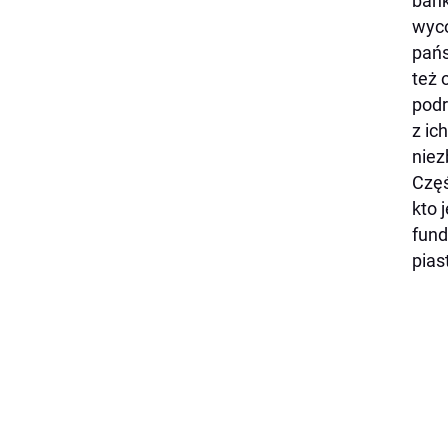
bank
wyco
pańs
też 
podr
z ic
niez
Częś
kto 
fund
pias