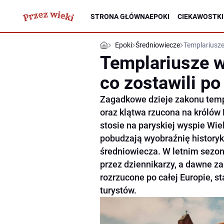
STRONA GŁÓWNA
EPOKI
CIEKAWOSTKI
Epoki
Średniowiecze
Templariusze
Templariusze w
co zostawili po
Zagadkowe dzieje zakonu templ
oraz klątwa rzucona na królów 
stosie na paryskiej wyspie Wie
pobudzają wyobraźnię historyk
średniowiecza. W letnim sezon
przez dziennikarzy, a dawne za
rozrzucone po całej Europie, s
turystów.