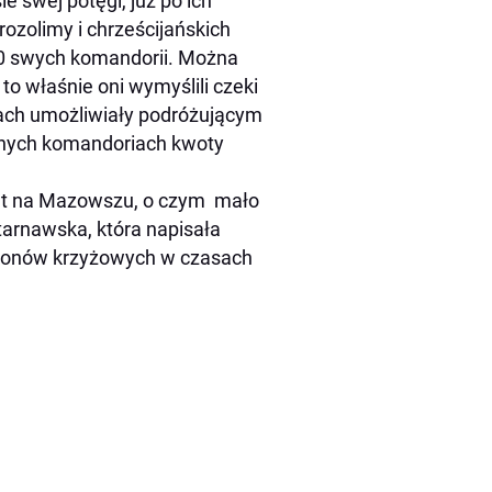
 swej potęgi, już po ich
rozolimy i chrześcijańskich
00 swych komandorii. Można
 to właśnie oni wymyślili czeki
cach umożliwiały podróżującym
ejnych komandoriach kwoty
awet na Mazowszu, o czym mało
Starnawska, która napisała
konów krzyżowych w czasach