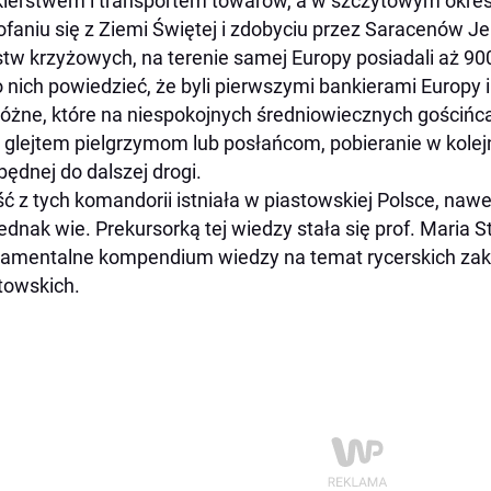
ierstwem i transportem towarów, a w szczytowym okresie
faniu się z Ziemi Świętej i zdobyciu przez Saracenów Je
tw krzyżowych, na terenie samej Europy posiadali aż 9
o nich powiedzieć, że byli pierwszymi bankierami Europy i
óżne, które na niespokojnych średniowiecznych gościń
h glejtem pielgrzymom lub posłańcom, pobieranie w kol
będnej do dalszej drogi.
ć z tych komandorii istniała w piastowskiej Polsce, n
jednak wie. Prekursorką tej wiedzy stała się prof. Maria 
amentalne kompendium wiedzy na temat rycerskich za
towskich.