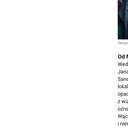
Templa
Od 
Wedł
Jana
Sand
loka
opac
z wi
ozna
Wąch
i ni