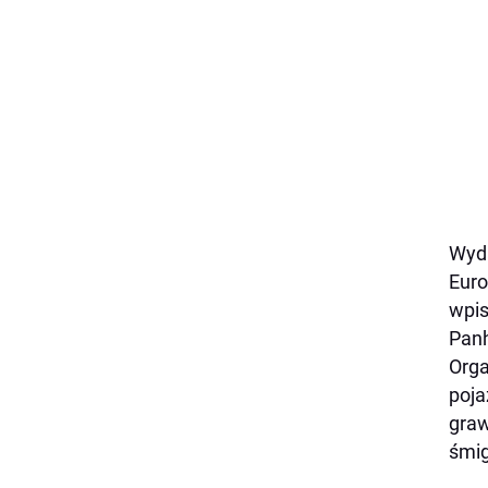
Wyda
Euro
wpis
Panh
Orga
poja
graw
śmig