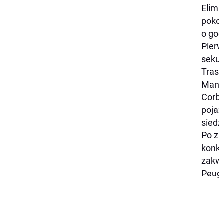
Elim
poko
o go
Pier
sek
Tras
Mant
Corb
poja
sied
Po z
konk
zakw
Peug