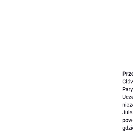
Prz
Głów
Pary
Ucze
niez
Jule
powó
gdzi