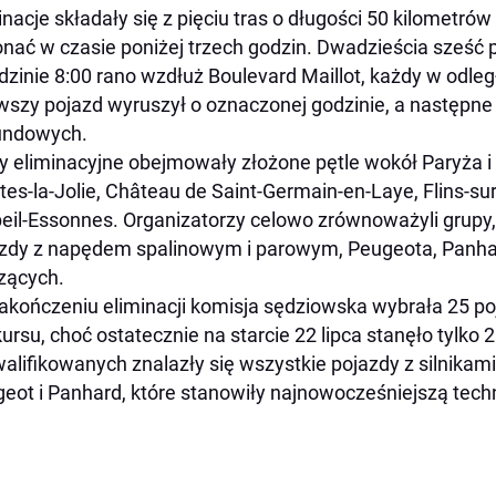
inacje składały się z pięciu tras o długości 50 kilometrów
nać w czasie poniżej trzech godzin. Dwadzieścia sześć p
dzinie 8:00 rano wzdłuż Boulevard Maillot, każdy w odle
wszy pojazd wyruszył o oznaczonej godzinie, a następne
undowych.
y eliminacyjne obejmowały złożone pętle wokół Paryża i
es-la-Jolie, Château de Saint-Germain-en-Laye, Flins-sur-
eil-Essonnes. Organizatorzy celowo zrównoważyli grup
zdy z napędem spalinowym i parowym, Peugeota, Panhar
zących.
akończeniu eliminacji komisja sędziowska wybrała 25 
ursu, choć ostatecznie na starcie 22 lipca stanęło tylko
alifikowanych znalazły się wszystkie pojazdy z silnika
eot i Panhard, które stanowiły najnowocześniejszą tec