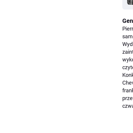
Gen
Pier
samo
Wyda
zain
wyko
czyt
Konk
Chev
fran
prze
czwa