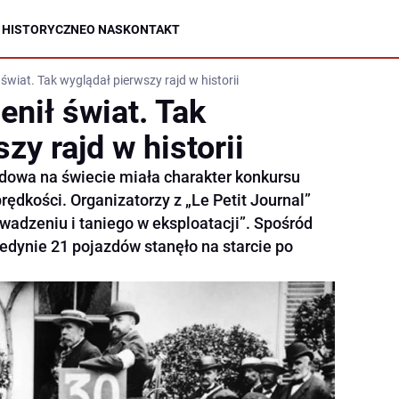
 HISTORYCZNE
O NAS
KONTAKT
świat. Tak wyglądał pierwszy rajd w historii
nił świat. Tak
zy rajd w historii
dowa na świecie miała charakter konkursu
rędkości. Organizatorzy z „Le Petit Journal”
wadzeniu i taniego w eksploatacji”. Spośród
edynie 21 pojazdów stanęło na starcie po