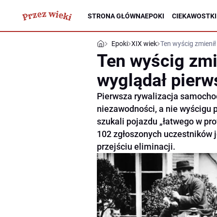
STRONA GŁÓWNA
EPOKI
CIEKAWOSTKI
Epoki
XIX wiek
Ten wyścig zmienił 
Ten wyścig zmie
wyglądał pierws
Pierwsza rywalizacja samocho
niezawodności, a nie wyścigu p
szukali pojazdu „łatwego w pro
102 zgłoszonych uczestników j
przejściu eliminacji.