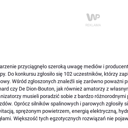
rzenie przyciągnęło szeroką uwagę mediów i producen
py. Do konkursu zgłosiło się 102 uczestników, którzy zap
owy. Wśród zgłoszonych znaleźli się zarówno poważni p
ard czy De Dion-Bouton, jak również amatorzy z własny
nizatorzy musieli poradzić sobie z bardzo różnorodnym
zdów. Oprócz silników spalinowych i parowych zgłosiły 
itacją, sprężonym powietrzem, energią elektryczną, hydr
łami. Większość tych egzotycznych rozwiązań nie pojawi