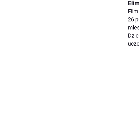
Elim
Elim
26 p
mies
Dzie
ucze