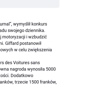
ournal”, wymyślił konkurs
adu swojego dziennika.
 motoryzacji i wzbudzić
. Giffard postanowił
towych w celu zwiększenia
s des Voitures sans
łówna nagroda wynosiła 5000
rtości. Dodatkowo
anków, trzecie 1500 franków,