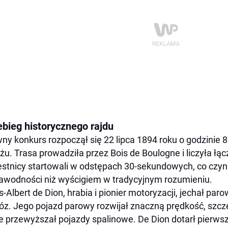
ebieg historycznego rajdu
ny konkurs rozpoczął się 22 lipca 1894 roku o godzinie 8
żu. Trasa prowadziła przez Bois de Boulogne i liczyła łą
stnicy startowali w odstępach 30-sekundowych, co czyni
awodności niż wyścigiem w tradycyjnym rozumieniu.
s-Albert de Dion, hrabia i pionier motoryzacji, jechał 
z. Jego pojazd parowy rozwijał znaczną prędkość, szcze
e przewyższał pojazdy spalinowe. De Dion dotarł pierw