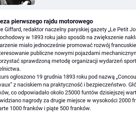
eza pierwszego rajdu motorowego
re Giffard, redaktor naczelny paryskiej gazety „Le Petit J
chodowy w 1893 roku jako sposób na zwiększenie nakł
rzenie miało jednocześnie promować rozwój francuskiej
teresowanie publiczne nowymi pojazdami mechanicznymi
rzystać sprawdzoną metodę organizacji wydarzeń spor
elnictwa.
urs ogłoszono 19 grudnia 1893 roku pod nazwą „Concour
aux” z naciskiem na praktyczność i bezpieczeństwo. G
ków, co odpowiadało około 25000 funtów dzisiejszej wa
widziano nagrody za drugie miejsce w wysokości 2000 fr
rte 1000 franków i piąte 500 franków.