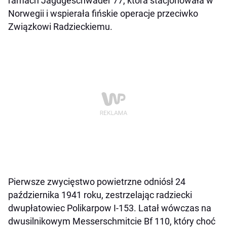
ramach Jagdgeschwader 77, która stacjonowała w
Norwegii i wspierała fińskie operacje przeciwko
Związkowi Radzieckiemu.
Pierwsze zwycięstwo powietrzne odniósł 24
października 1941 roku, zestrzelając radziecki
dwupłatowiec Polikarpow I-153. Latał wówczas na
dwusilnikowym Messerschmitcie Bf 110, który choć