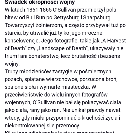
Świadek okropności wojny
W latach 1861-1865 O’Sullivan przemierzył pola
bitew od Bull Run po Gettysburg i Sharpsburg.
Towarzyszył żołnierzom, a często przybywał tuż po
starciu, by utrwalić już tylko jego mroczne
konsekwencje. Jego fotografie, takie jak „A Harvest
of Death” czy „Landscape of Death”, ukazywały nie
triumf ani bohaterstwo, lecz brutalność i bezsens
wojny.
Trupy młodzieńców zastygłe w pośmiertnych
pozach, splątane wierzchowce, porzucona broń,
spalone sioła i wymarłe miasteczka. W
przeciwieństwie do wielu innych fotografów
wojennych, O’Sullivan nie bał się pokazywać ciała
jako ciała, rany jako ran. Nie unikał prawdy nawet
wtedy, gdy miała przypominać o kruchości życia i
niekontrolowanej sile przemocy.